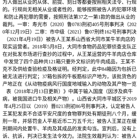
为人做出从业的从体、前提、刻日等都要按照相关法令、行规
的。行规尚无相关从业或者性的，能够按照被告人的犯罪环境
和防止再犯罪的需要，按照刑法第37之一第1款的做出从业的
裁判。一审：寿光市（2020）鲁0783刑初405号刑事判决（202
0年12月19日）二审：市中级（2021）鲁07刑终162号刑事判决
（2021年4月19日）被告人王某系山西省大同市某牛羊肉店的
现实运营者。2018年5月8日，大同市食物药品犯罪侦查支队正
在对批发市场进行查抄的过程中，从王某运营的牛羊肉店仓库
中发觉了四个品种共121箱只要外文标识的牛肉成品，王某不
克不及供给查验检疫及格证明。经判定，此中84箱因为包拆已
被无法进行判定；37箱包拆的牛板筋标识产地为，该批货色的
产地正在《从动物疫病风行国度地域输入的动物及其产物一览
表（2018年2月13日更新）》中属于输入国度（因涉及疯牛
病，被我国进口牛及相关产物）。山西省大同市平城区于2019
年4月25日以（2019）晋0213刑初86号刑事判决，认定被告人
王某犯发卖不合适平安尺度的食物罪判处有期徒刑八个月，缓
刑一年，并惩罚金人平易近币二万五千元；被告人王某正在缓
刑期间内处置牛、羊肉及其成品的发卖勾当。宣判后，没有上
诉、抗诉，判决已发生法令效力。法院生效裁判认为：被告人