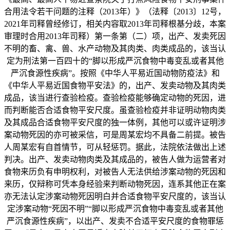
合用法令若干问题的注释（2013年）》（法释〔2013〕12号，
2021年司释曾经修订，相关内容取2013年司释根基分歧，本案
审理时合用2013年司释）第一条第（二）项，出产、发卖死因
不明的畜、禽、兽、水产动物及其肉类、肉类成品的，该当认
定为刑法第一百四十的“脚以形成严沉食物中毒变乱或者其他
严沉食源性疾病”。按照《中华人平易近国动物防疫法》和
《中华人平易近国食物平安法》的，出产、发卖动物及其肉类
成品，该当进行查验检疫。查验检疫能够确定动物的死因，进
而判断能否合适食物平安尺度。虽查验检疫并非证明动物肉类
及其成品合适食物平安尺度的独一体例，其他可以或许证明涉
案动物死因的亦可被采信，可是周某宏均不具备二前提。被告
人周某宏有自首情节，可从轻惩罚。据此，法院依法做出上述
判决。出产、发卖动物肉类及其成品的，被告人做为运营者对
食物来历负有申明权利，对被告人无法供给涉案动物的死因和
来历，仅辩称可凭本身经验来判断动物死因，连系其他正在案
亦无法认定涉案动物死因明白并合适食物平安尺度的，该当认
定涉案动物“死因不明”“脚以形成严沉食物中毒变乱或者其他
严沉食源性疾病”，以出产、发卖不合适平安尺度的食物罪惩