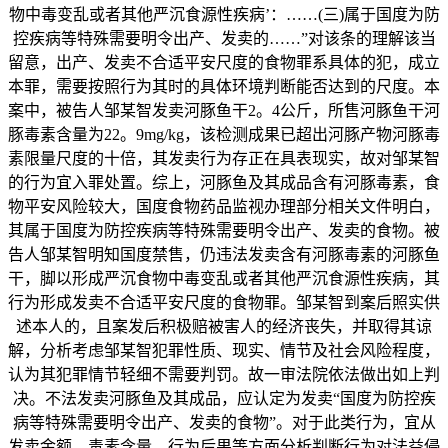
物中毒变乱或者其他严沉食源性疾病’：……(三)属于国度为防
控疾病等特殊需要明令出产、发卖的……”对该条的理解该当
留意，出产、发卖不合适平安尺度的食物罪系具体的犯，成立
本罪，需要按照行为其时的具体环境判断能否达到的尺度。本
案中，被告人邹某智发卖河豚鱼干2。4公斤，所售河豚鱼干河
豚毒素含量为22。9mg/kg，该检测成果已超出河豚产物河豚毒
素限量尺度的十倍，其发卖行为存正在具表现实，故对邹某智
的行为宜入罪处置。综上，河豚鱼及其成品含有河豚毒素，食
物平安风险较大，国度食物药品监视办理部分相关文件明白，
其属于国度为防控疾病等特殊需要明令出产、发卖的食物。被
告人邹某智明知国度禁售，仍违法发卖含有河豚毒素的河豚鱼
干，脚以形成严沉食物中毒变乱或者其他严沉食源性疾病，其
行为形成发卖不合适平安尺度的食物罪。邹某智到案后照实供
述本人的，且案发后积极赔被害人的经济丧失，并取得其谅
解，分析考虑邹某智犯罪性质、现实、情节及社会风险程度，
认为其犯罪情节轻细不需要判罚。故一审法院依法做出如上判
决。不法发卖河豚鱼及其成品，应认定为发卖“国度为防控疾
病等特殊需要明令出产、发卖的食物”。对于此类行为，宜从
发卖金额、毒素含量、行为后果等方面分析判断行为对法益侵