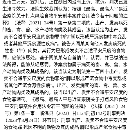
近币二万元。宣判后，正在刻日内没有上诉、抗诉。判决已发
生法令效力。法院生效裁判认为：按照《最高、最高人平易近
查察院关于打点风险食物平安刑事案件合用法令若干问题的注
释》（法释〔2021〕24号）第一条第二项的，出产、发卖病死
的畜、禽、兽、水产动物肉类及其成品，该当认定为出产、发
卖不合适平安尺度的食物罪中的“脚以形成严沉食物中毒变乱
或者其他严沉食源性疾病”。被告人阎某某向他人发卖病死的
牲畜（牛）肉类，其行为已形成发卖不合适平安尺度的食物
罪，应依法惩处。鉴于阎某某有自首情节，认罚，并已缴纳违
法所得，能够从轻惩罚。涉案食物属于病死的畜、禽、兽、水
产动物肉类及其成品的，该当认定为刑法第一百四十出产、发
卖不合适平安尺度的食物罪的“脚以形成严沉食物中毒变乱或
者其他严沉食源性疾病”。出产、发卖病死的畜、禽、兽、水
产动物肉类及其成品的，该当以出产、发卖不合适平安尺度的
食物罪惩罚。《最高、最高人平易近查察院关于打点风险食物
平安刑事案件合用法令若干问题的注释》（法释〔2021〕24
号）第1条一审：临洮县（2023）甘1124刑初142号刑事判决
（2023年8月24日）环节词：刑事 出产、发卖不合适平安尺度
的食物罪 死因不明的动物及其肉成品 脚以形成严沉食物中毒