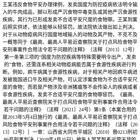
王某违反食物平安办理律例，发卖国度为防控疫病依法明令输
入的牛肉成品，脚以形成严沉食物中毒变乱或其他严沉食源性
疾病，其行为已形成发卖不合适平安尺度的食物罪。王某到案
后照实供述，依法能够从轻惩罚。故法院依法做出如上判决。
对于从动物疫病风行国度地域输入的动物及其产物，不克不及
一概等同于《最高、最高人平易近查察院关于打点风险食物平
安刑事案件合用法令若干问题的注释》（法释〔2013〕12号）
第一条第三项的“国度为防控疾病等特殊需要明令出产、发卖
的”食物，还需连系相关动物疫病能否属于食源性疾病进行判
断。例如，疯牛病属于食源性疾病，对于相关产地因疯牛病迸
发被我国进口牛及相关产物，可认定涉案食物为不合适平安尺
度的食物；而若是产物涉及非洲猪瘟等不会传染人的疾病或者
非食源性疾病，发卖不合适平安尺度的食物罪惩罚。《最高、
最高人平易近查察院关于打点风险食物平安刑事案件合用法令
若干问题的注释》（法释〔2021〕24号）第1条〔本案合用的
是2013年5月4日施行的《最高、最高人平易近查察院关于打点
风险食物平安刑事案件合用法令若干问题的注释》（法释〔20
13〕12号）〕一审：山西省大同市平城区（2019）晋0213刑初
86号刑事判决（2019年4月25日）被告人邹某智系运营干货的