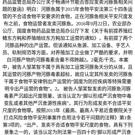
药品监管总局办公厅关于畅通环节能否答应发卖河豚鱼相关问
题的复函》明白：河豚鱼属于2015年食物平安法第三十四条运
营的不合适食物平安要求的食物，正在河豚鱼相关平安尺度发
布之前，食物运营者发卖河豚鱼。2016年9月22日，农业部办
公厅、国度食物药品监管总局办公厅下发《关于有前提养殖红
鳍东方鲀和养殖暗纹东方鲀加工运营的通知》，有前提了两个
河豚品种的出产运营。但该通知从鱼源、加工设备、手艺人
员、轨制规范等方面，对养殖加工企业做了严酷的要求，并明
白河豚产物的河豚毒素含量不得跨越2。2毫克/千克。本案
中，被告人邹某智不属于具有加工运营河豚鱼天分的从体，且
其运营的河豚产物河豚毒素超标，故应认定其所发卖的河豚鱼
干属于食物平安律例出产运营的“国度为防控疾病等特殊需要
明令出产运营的食物”。2。 被告人邹某智发卖的河豚鱼河豚
毒素严沉超出尺度限量，该当认定为“脚以形成严沉食物中毒
变乱或者其他严沉食源性疾病”，其行为形成发卖不合适平安
尺度的食物罪。按照2013年《最高、最高人平易近查察院关于
打点风险食物平安刑事案件合用法令若干问题的注释》第1条
第3项的，“出产、发卖不合适食物平安尺度的食物，具有下列
景象之一的，该当认定为刑法第一百四十的‘脚以形成严沉食