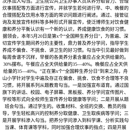
次序加入勾当。卫生院公共卫生办事人员从养分取智力、合理
炊事搭配等方面进行宣传，并就学生若何进行早、中、晚餐的
合理搭配及饮用水等方面的常识问题进行阐述。通过、接管征
询及发放宣传材料等多种形式开展宣传，使泛博师生对饮食健
康和养分平衡认识有一个新的认识，养成健康饮食的好习惯。
据领会，本年5月20日是第x个“全国粹生养分日”，为普遍、深
切宣传学生期间养分的主要性，鼎力普及养分学问，指导学生
养成不偏食、不挑食、讲卫生的好习惯。勾当中引见最好做到
每周食谱不沉样，早餐的各类养分素含量应占全天供给量的。
30%摆布。午餐应占全天供给量的35—40%。晚餐应占全天供
给量的35—40%。”正在第x个“全国粹生养分日”到来之际，舟
山小学针对学生中遍及存正在偏食、挑食、饮食不合理等不良
习惯，将开展系列从题教育勾当。一是加强宣布道育。通过国
旗下的讲话、校园、电子屏幕、黑板报、养分学问宣传图片、
学校等形式向全校师生宣传养分取健康等学问；二是开展从题
班会勾当。通过学生的。收集材料、全班的交换、教员的指
导，学生轻松高兴的控制养分取健康、卫生取疾病等学问；三
是开展学科渗入勾当。把养分学问渗入到科学课、分析实践勾
当课、体育课等学科，同时加强合理炊事的指点；四是开展