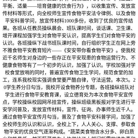
平衡、适量——培育健康的饮食行为》，以收集宣传、发放宣
传材料等形式，向全校师生宣传食物平安法令律例、以及食物
平安科普学问，放宣传材料1000多份，收到了优良的宣传结
果。各班从任教员操纵晨会、班队课时间，谈话课、卫生课、
增开课程加强学生对食物平安认识，提高学生们对食物平安的
认识。各班操纵下战书班队课时间，自行组织学生正在网上旁
不雅食物平安教育短片——《安安带你看食物平安》。使我校
近千名师生对身边的一些存正在平安现患的食物运营行为、不
健康食物等有了一个初步的认识，加强了认识。学校加强对学
校食堂放哨的同时，普遍宣传食物卫生学问，规范食堂的加
工，连系我校现实强调食堂要严酷自律，守法运营。本次5。2
0学生养分日勾当，我校开设食物养分专题，各班操纵班队对
学生进行食物平安教育课，设立德育处为本次食物平安宣传
点，学校操纵校园网吊挂宣传，操纵班级黑板报对学生进行平
安学问普及，发放宣传材料，宣传、征询、办事师生近千人。
通过食物平安宣传月勾当，普及了食物平安科普学问，加强了
全校师生的认识和认识，全校上下，人人关心、支撑、参取食
物平安的优良空气逐渐构成。“蔬菜类食物含水分多、卵白质