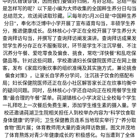
中的优错误谬误，因而我们要做好归纳，写好总结。总结一般
是怎样写的呢？以下是小编为大师收集的全国粹生养分日勾当
总结范文，欢送阅读取珍藏。
每年的5月20日是“中国粹生养
分日”，奉化市泛博中小学开展了宣布道育勾当，丰硕学生养
分，推进健康成长。岳林核心小学正在全校开展了学生养分大
查询拜访勾当，并撰写了查询拜访阐发演讲。查询拜访成果发
觉学生养分存正在不服衡现状，环节是学生不注沉早餐、不注
沉养分午餐、爱吃零食及偏食、挑食，常吃“洋快餐”和乱吃保
健品等。针对这些问题，学校邀请妇长保健院医师正在网上做
客，发布《家庭均衡炊事的组织准绳及其实施方式，兼论挑食
偏食对策》，让家长自学养分学问，注沉孩子饮食的搭配布
局；妇长保健院医师还正在岳小社区解答家长正在炊事均衡中
的疑问问题。同时，岳林核心小学还自动向正在校用餐学生搜
集“最合理的午餐”菜单。莼湖镇核心小学决定让全校每个学生
一礼拜吃上一次餐后免费生果，添加学生维生素的摄入量。学
校还邀请莼湖卫生院相关担任人到校举办内容为“科学饮食取
身体健康”的学问；卫生保健教员连系当地现实举行了“养分取
食物”图片展；体育教师用大量的查询拜访数据，图文并茂地
了体育熬炼对青少年健康成长的`积极感化。勾当遭到了全体