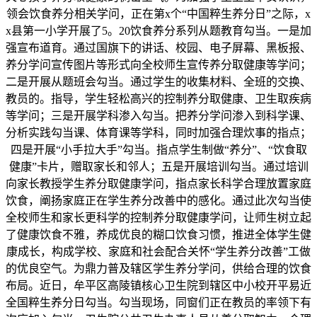
领会饮食养分相关学问，正在第x个“中国粹生养分日”之际，x
x县第一小学开展了5。20饮食养分系列从题教育勾当。一是加
强宣布道育。通过国旗下的讲话、校园、电子屏幕、黑板报、
养分学问宣传图片等形式向全校师生宣传养分取健康等学问；
二是开展从题班会勾当。通过学生的收集材料、全班的交换、
教员的。指导，学生轻松高兴的控制养分取健康、卫生取疾病
等学问；三是开展学科渗入勾当。把养分学问渗入到科学课、
分析实践勾当课、体育课等学科，同时加强合理炊事的指点；
四是开展“小手拉大手”勾当。指点学生制做“养分”、“饮食取
健康”卡片，赠取家长和邻人；五是开展培训勾当。通过培训
向家长教授学生养分取健康学问，指点家长科学合理放置家庭
饮食，阐扬家庭正在学生养分改善中的感化。通过此次勾当使
全校师生和家长更科学的控制养分取健康学问，让师生树立起
了健康饮食不雅，养成优良的糊口饮食习惯，推进全体学生健
康成长，构成学校、家庭和社会配合关怀“学生养分改善”工做
的优良空气。为鼎力普及辖区学生养分学问，供给合理的饮食
布局。近日，牟平区高陵镇核心卫生院到辖区中小校开平易近
全国粹生养分日勾当。勾当现场，同窗们正在教员的率领下有