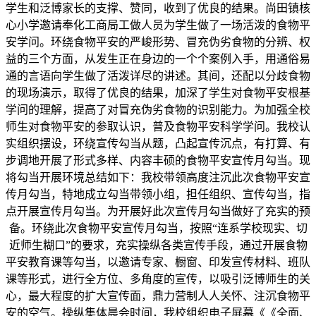
学生和泛博家长的支撑、赞同，收到了优良的结果。尚田镇核
心小学邀请奉化工商局工做人员为学生做了一场活泼的食物平
安学问。环绕食物平安的严峻形势、冒充伪劣食物的分辨、权
益的三个方面，从发生正在身边的一个个案例入手，用通俗易
通的言语向学生做了活泼详尽的讲述。其间，还配以分歧食物
的现场演示，取得了优良的结果，加深了学生对食物平安根基
学问的理解，提高了对冒充伪劣食物的识别能力。为加强全校
师生对食物平安的参取认识，普及食物平安科学学问。我校认
实组织摆设，环绕宣传勾当从题，凸起宣传沉点，有打算、有
步调地开展了形式多样、内容丰硕的食物平安宣传月勾当。现
将勾当开展环境总结如下：我校带领高度注沉此次食物平安宣
传月勾当，特地成立勾当带领小组，担任组织、宣传勾当，指
点开展宣传月勾当。为开展好此次宣传月勾当做好了充实的预
备。环绕此次食物平安宣传月勾当，按照“连系学校现实、切
近师生糊口”的要求，充实操纵各类宣传手段，通过开展食物
平安教育课等勾当，以邀请专家、橱窗、印发宣传材料、班队
课等形式，进行全方位、多角度的宣传，以吸引泛博师生的关
心，最大程度的扩大宣传面，鼎力营制人人关怀、注沉食物平
安的空气。操纵集体晨会时间，我校组织电子屏幕《《全面、