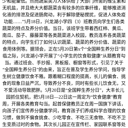
少和能量低。然而蔬菜类为人体供给了大部门所需的维生素和
无机盐，并且绝大大都蔬菜含有较多的炊事纤维，能够推进消
化液的排泄及促进肠爬动，利于解除便秘搅扰，促进人体免疫
功能……”5月18日，兴龙湖小学四（3）班教员向学生们各类
蔬菜的特点及养分价值。当日，该班学生带着西红柿、黄瓜、
南瓜、茄子、藤藤菜等各类蔬菜进入校园，教员连系各类蔬菜
的特点，向学生们了如何认识蔬菜、蔬菜的养分价值、蔬菜的
食用体例等。据领会，正在5月20日第x个“全国粹生养分日”到
临之际，兴龙湖小学开展了“小学生的饮食取健康”从题教育勾
当。通过班会、手抄报、黑板报、橱窗等形式，引见了关于
“全国粹生养分日”的由来，旨正在普及学生养分学问，指导学
生树立健康饮食不雅。跟着糊口程度的提高，长儿的偏食、挑
食的现象日益严沉，导致养分不良，同时有些长儿饮食无，又
不爱活动导致肥胖。5月20日是“全国粹生养分日”，大丰长儿
园抓住契机，把5月18日—22日这一周定为“饮食健康”教育
周，开展各类教育勾当。起首保健教员正在周一国旗下讲话，
向孩子们宣传养分健康学问，教育孩子们养成科学合理的饮食
习惯，做到不偏食挑食、少吃零食、不吃三无食物、不吃不卫
生变质过时的食物。其次长儿园正在宣传栏、家园联系窗等处