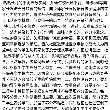
粘贴长儿的平衡养分学问，并通过校讯通平台、班级q群等向
家长发送养分饮食的短信，向泛博家长宣传培育孩子健康的饮
食行为的主要性。再次各班开展健康饮食的从题教育勾当，让
长儿认识到挑食、偏食带来的后果，特别正在餐前进行教育，
使长儿养成不偏食、不挑食的好习惯。通过此次宣布道育勾
当，鼎力普及孩子的养分学问，加强了家长的。养分不雅念。
学生的健康成长，关系到每个家庭的幸福，更关系到国度的强
盛和平易近族的畅旺。西关社区邀请社区办事核心蔡大夫为四
点半讲堂的学生及其家长普及合理炊事学问。正在讲堂上，社
区办事核心的蔡大夫引见，食物搭配不合理，持久偏食、挑
食，不吃早餐，这些问题曾经导致了良多疾病的发生。同时他
还出格指出学生养分二大留意：一、合理养分、均衡炊事无益
于提高学生抵当力。因为偏食、厌食或搭配不合理形成的某些
养分素缺乏会降低学生的抗病能力。二、食物没有之分，要准
确指导学生合理炊事，做到不偏食、食量合适。只要正在一日
三餐中多种搭配并不竭交替食用才不会呈现养分素缺乏。每一
种养分素对人体健康都很主要。通过此次宣传勾当，鼎力普及
了学生养分学问，加强了养分不雅念，同时也正在社区营制了
关心孩子养分取健康的稠密空气。为加强学生卫生平安认识，