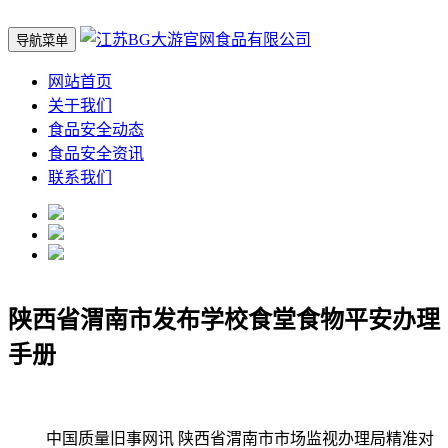
导航菜单
网站首页
关于我们
食品安全动态
食品安全资讯
联系我们
陕西省渭南市发布学校食堂食物平安办理
手册
中国质量旧事网讯 陕西省渭南市市场监视办理局精准对