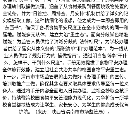
办理轨制取操做流程。涵盖了从食材采购到餐厨烧毁物处置的
全链条，并为“日管控、周排查、月安排”机制供给了详实的记
实模板取工做。这种精细化的设想，使之成为一本即查即用的
“东西书”，确保了各项食物平安尺度正在全市范畴内的同一和
落地。赋能多元从体，建立共治“重生态”。面向分歧脚色精准
赋能：为监管人员供给了清晰分歧的“法律标尺”，为学校办理
者供给了落实从体义务的“履职清单”和“办理范本”，为一线从
业人员供给了规范行为的“操做指南”。通过明白各岗亭“干什
么、怎样干、干到什么尺度”，手册无效提拔了食物平安办理
全体施行效能，建立起社会共治共享的校园食物平安重生态。
下一步，渭南市市场监管局将出力做好《办理手册》的宣传、
培训取推广工做，确保其焦点要义取具体要求传导至每一位义
务人。通过将手册内容全面融入日常办理、监视查抄取查核评
价，持续鞭策校园食物平安管理能力现代化，力争将每一所学
校食堂都扶植成为让学生、家长安心、为学生的健康成长保驾
护航。（来历：陕西省渭南市市场监管局）。