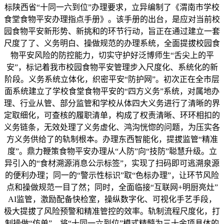
标陕西省“十同一六到位”办理要求，立异编制了《渭南市学校
食堂食物平安办理指点手册》。该手册的出台，是应对当前校
园食物平安新形势、新挑和的环节行动，旨正在通过建立一套
尺度了了、义务明白、操做规范的办理系统，全面提拔校园食
物平安风险的防控能力，切实守护好泛博师生“舌尖上的平
安”，标记着我市校园食物平安管理步入尺度化、系统化的新
阶段。义务系统立体化，织密平安“防护网”。初次正在全市层
面系统建立了学校食堂食物平安的“四方义务”系统，对属地办
理、行业从管、部分监管和学校从体四大义务进行了清晰的界
定取细化，可查核的履职清单，构成了权责清晰、环环相扣的
义务链条，无效处理了义务虚化、鸿沟恍惚的问题，为压实各
方义务供给了的轨制根本。办理东西智能化，提拔监管“精准
度”。鼎力鞭策食物平安办理从“人防”向“技防”聪慧升级。立
异引入的“食材溯源消息公示标签”，实现了扫码即可逃溯泉源
的便利办理；同一的“警示性标识”取“色标办理”，让环节风险
点和操做规范一目了然；同时，全面临接“互联网+明厨亮灶”
AI监管，激励配备快检室，操纵数字化、可视化手艺手段，
极大提拔了风险预警和精准管控的效率。轨制流程尺度化，打
制操做“仿单”。将“十同一六到位”模式精髓为三十余项具体的