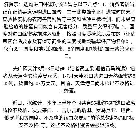
疫提示：选购进口蜂蜜时该当留意以下几点：1、消费者该当
正在正轨渠道选购进口蜂蜜，由于此类蜂蜜正在进境时颠末了
查验检疫机构农药兽药残留等平安风险项目标检测，而未经查
验检疫的蜂蜜有可能含有无害成分，质量平安得不到。2、国
度对进口蜂蜜实施准入轨制，按照国度质检总局发布的《评估
审查合适要求及有保守商业的国度或地域输华蜂产物名单》，
仅有39个国度和地域的蜂蜜、8个国度和地域的蜂王浆答应进
口。
央广网天津8月23日动静（记者贾立梁 通信员马骋远）记
者从天津查验检疫局获悉，1-7月天津港口共进口天然蜂蜜约5
35吨，货值约307万美元。目前，天津港口尚未检出不及格进
口蜂蜜。
近日，据统计，本年上半年全国共有55批约76吨进口蜂蜜
质检不及格，次要来自、、吉尔吉斯斯坦、罗马尼亚、巴西、
俄罗斯和等国度。不及格的缘由次要是“菌落总数超标”和“标
签不及格”等，这些不及格蜂蜜曾经被退货或。