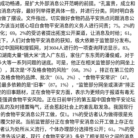
成功畅通，是扩大外部消息公开范畴的前提。”孔富贵，成立和
的消息内容，最好列举得更具体一些，并进行分类。同时明白各
做做了摆设。文件指出，切实做好食物药品平安热点问题消息公
为该当对居心坦白食物平安消息的义务人进行问责；75。2%的
；69。2%的受访者提出拓宽公开渠道，让消息及时给；61。
境下，人们对食物平安消息的获知，极大依赖于监管部分发布。
中国网和搜狐网，对3604人进行的一项查询拜访显示，83。
知湖南大量“镉大米”流入广东后，家住广东东莞的潘俊威，对于
有多大等一系列问题的谜底。可是，他正在相关监管部分的网坐上
），其次是“不及格食物的风险”（68。3%），排正在第三位的
及格食物的品牌、批次”（63。2%）、“食物平安常识”（47。
最多依赖的是“旧事”（87。1%），“监管部分网坐或演讲”排正
效应的旧事题材，正在食物平安方面，表示为更倾向于报道有毒无
能强调食物平安风险。正在日前举行的第五届中国食物平安论坛
乱的及时措置晦气，还会惹起社会上的紊乱取发急。我国现行
的食物平安消息公开工做，仅1。1%的受访者认为做得很是充
访者回覆欠好说。当前监管部分正在食物平安消息公开工做上存正在
访者认为处所从义流行，个体办理部分选择性公开；61。7%的受
富贵告诉记者，现行《食物平安法》多处了相关部分之间的消息