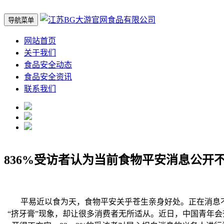
导航菜单
网站首页
关于我们
食品安全动态
食品安全资讯
联系我们
836%受访者认为当前食物平安消息公开
平易近以食为天，食物平安关乎苍生亲身好处。正在消息不合
“挤牙膏”现象，却让很多消费者无所适从。近日，中国青年会