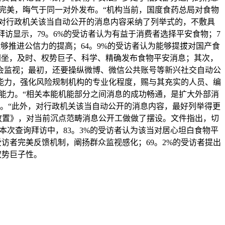
不完美，晦气于同一对外发布。“机构当前，国度食药总局对食物
对行政机关该当自动公开的消息内容采纳了列举式的，不敷具
访显示，79。6%的受访者认为有益于消费者选择平安食物；7
能够推进公信力的提高；64。9%的受访者认为能够提拔对国产食
的网坐，及时、权势巨子、科学、精确发布食物平安消息；其次，
会监视；最初，还要操纵微博、微信公共账号等新兴社交自动公
能力，强化风险规制机构的专业化程度，赐与其充实的人员、编
能力。“相关本能机能部分之间消息的成功畅通，是扩大外部消
。“此外，对行政机关该当自动公开的消息内容，最好列举得更
放置》，对当前沉点范畴消息公开工做做了摆设。文件指出，切
次查询拜访中，83。3%的受访者认为该当对居心坦白食物平
受访者完美反馈机制，阐扬群众监视感化；69。2%的受访者提出
权势巨子性。