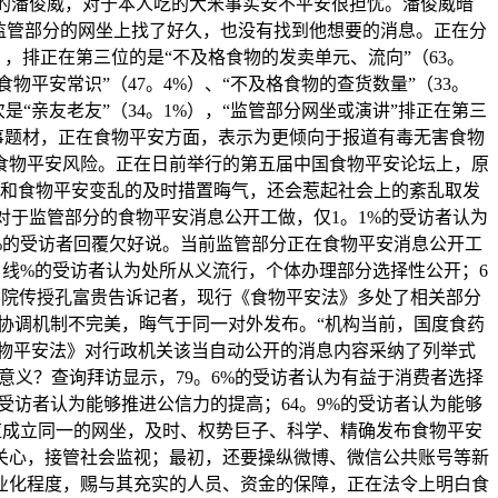
莞的潘俊威，对于本人吃的大米事实安不平安很担忧。潘俊威暗
关监管部分的网坐上找了好久，也没有找到他想要的消息。正在分
），排正在第三位的是“不及格食物的发卖单元、流向”（63。
食物平安常识”（47。4%）、“不及格食物的查货数量”（33。
是“亲友老友”（34。1%），“监管部分网坐或演讲”排正在第三
旧事题材，正在食物平安方面，表示为更倾向于报道有毒无害食物
食物平安风险。正在日前举行的第五届中国食物平安论坛上，原
和食物平安变乱的及时措置晦气，还会惹起社会上的紊乱取发
于监管部分的食物平安消息公开工做，仅1。1%的受访者认为
。4%的受访者回覆欠好说。当前监管部分正在食物平安消息公开工
轻，线%的受访者认为处所从义流行，个体办理部分选择性公开；6
大学院传授孔富贵告诉记者，现行《食物平安法》多处了相关部分
享协调机制不完美，晦气于同一对外发布。“机构当前，国度食药
物平安法》对行政机关该当自动公开的消息内容采纳了列举式
义？查询拜访显示，79。6%的受访者认为有益于消费者选择
的受访者认为能够推进公信力的提高；64。9%的受访者认为能够
，应成立同一的网坐，及时、权势巨子、科学、精确发布食物平安
关心，接管社会监视；最初，还要操纵微博、微信公共账号等新
业化程度，赐与其充实的人员、资金的保障，正在法令上明白食