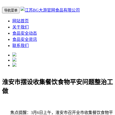
导航菜单
网站首页
关于我们
食品安全动态
食品安全资讯
联系我们
淮安市摆设收集餐饮食物平安问题整治工
做
焦点提醒：3月6日上午，淮安市召开全市收集餐饮食物平