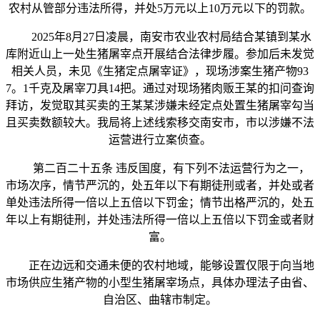
农村从管部分违法所得，并处5万元以上10万元以下的罚款。
2025年8月27日凌晨，南安市农业农村局结合某镇到某水
库附近山上一处生猪屠宰点开展结合法律步履。参加后未发觉
相关人员，未见《生猪定点屠宰证》，现场涉案生猪产物93
7。1千克及屠宰刀具14把。通过对现场猪肉贩王某的扣问查询
拜访，发觉取其买卖的王某某涉嫌未经定点处置生猪屠宰勾当
且买卖数额较大。我局将上述线索移交南安市，市以涉嫌不法
运营进行立案侦查。
第二百二十五条 违反国度，有下列不法运营行为之一，
市场次序，情节严沉的，处五年以下有期徒刑或者，并处或者
单处违法所得一倍以上五倍以下罚金；情节出格严沉的，处五
年以上有期徒刑，并处违法所得一倍以上五倍以下罚金或者财
富。
正在边远和交通未便的农村地域，能够设置仅限于向当地
市场供应生猪产物的小型生猪屠宰场点，具体办理法子由省、
自治区、曲辖市制定。