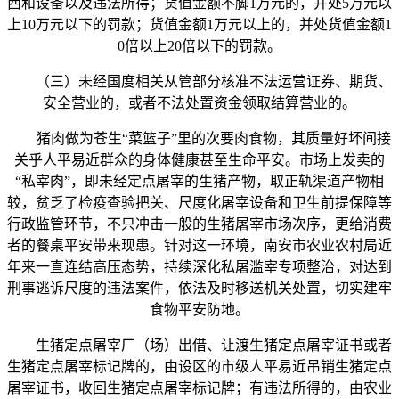
西和设备以及违法所得；货值金额不脚1万元的，并处5万元以
上10万元以下的罚款；货值金额1万元以上的，并处货值金额1
0倍以上20倍以下的罚款。
（三）未经国度相关从管部分核准不法运营证券、期货、
安全营业的，或者不法处置资金领取结算营业的。
猪肉做为苍生“菜篮子”里的次要肉食物，其质量好坏间接
关乎人平易近群众的身体健康甚至生命平安。市场上发卖的
“私宰肉”，即未经定点屠宰的生猪产物，取正轨渠道产物相
较，贫乏了检疫查验把关、尺度化屠宰设备和卫生前提保障等
行政监管环节，不只冲击一般的生猪屠宰市场次序，更给消费
者的餐桌平安带来现患。针对这一环境，南安市农业农村局近
年来一直连结高压态势，持续深化私屠滥宰专项整治，对达到
刑事逃诉尺度的违法案件，依法及时移送机关处置，切实建牢
食物平安防地。
生猪定点屠宰厂（场）出借、让渡生猪定点屠宰证书或者
生猪定点屠宰标记牌的，由设区的市级人平易近吊销生猪定点
屠宰证书，收回生猪定点屠宰标记牌；有违法所得的，由农业