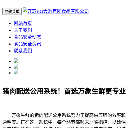
导航菜单
网站首页
关于我们
食品安全动态
食品安全资讯
联系我们
猪肉配送公用系统！首选万象生鲜更专业
万象生鲜的猪肉配送公用系统努力于提高供应链的效率和
通明度。正在这一系统中，每个环节都颠末严酷把控，以确保