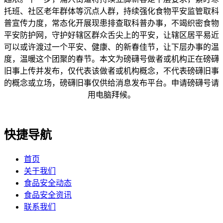
托班、社区老年群体等沉点人群，持续强化食物平安监管取科
普宣传力度，常态化开展现患排查取科普办事，不竭织密食物
平安防护网，守护好辖区群众舌尖上的平安，让辖区居平易近
可以或许渡过一个平安、健康、的新春佳节，让下层办事的温
度，温暖这个团聚的春节。本文为磅礴号做者或机构正在磅礴
旧事上传并发布，仅代表该做者或机构概念，不代表磅礴旧事
的概念或立场，磅礴旧事仅供给消息发布平台。申请磅礴号请
用电脑拜候。
快捷导航
首页
关于我们
食品安全动态
食品安全资讯
联系我们