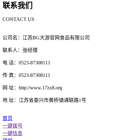
联系我们
CONTACT US
公司名：江苏BG大游官网食品有限公司
联系人：张经理
电 话：0523-87308111
传 真：0523-87308111
网 址：http://www.17zx8.org
地 址：江苏省泰兴市黄桥镇通联路1号
首页
一键拨号
一键信息