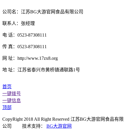
公司名：江苏BG大游官网食品有限公司
联系人：张经理
电 话：0523-87308111
传 真：0523-87308111
网 址：http://www.17zx8.org
地 址：江苏省泰兴市黄桥镇通联路1号
首页
一键拨号
一键信息
顶部
CopyRight 2018 All Right Reserved 江苏BG大游官网食品有限
公司 技术支持：
BG大游官网