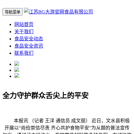
导航菜单
网站首页
关于我们
食品安全动态
食品安全资讯
联系我们
全力守护群众舌尖上的平安
本报讯 （记者 王洋 通信员 成文丽） 近日，文水县积极
开展以“尚俭崇信尽责 齐心共护食物平安”为从题的普法宣传