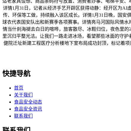
适老家具设想、商品条码符号放置、消费者办事、电梯平安、
详情1月31日，记者从经济手艺开辟区获得动静：经开区为AI虚
传、环保等工做，持续融入该区成长。详情1月31日晚，国安
球衣代表国安队出和新赛季各项赛事。详情亮马河国际风情水岸
情当什刹海褪去白日的喧哗，旅客散尽、冰鞋归位，夜色里的
里沉归平整光洁。让我们一路走进冰场，看望那些冰面的守护
健院迁址新建工程医疗分析楼地下室布局成功封顶，标记着项
快捷导航
首页
关于我们
食品安全动态
食品安全资讯
联系我们
联系我们