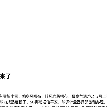
来了
散小雪，偏冬风摆布，阵风六级摆布，最高气温7℃；2月上
程能力成熟度模子、5G挪动通信平安、能源计量器具配备和办理