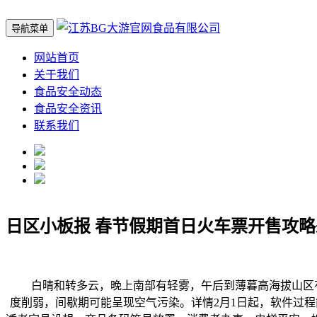
导航菜单
网站首页
关于我们
食品安全动态
食品安全资讯
联系我们
日区小板报 春节假期首日火车票开售攻略
白晴和转多云，晚上南部有轻雾，午后到薄暮高海拔山区有零
度削弱，间歇期可能呈现空气污染。详情2月1日起，软件过