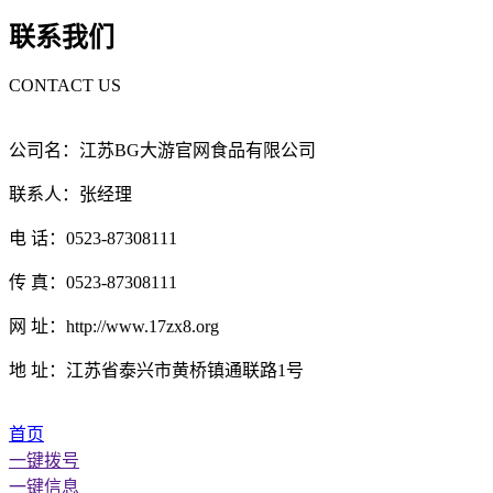
联系我们
CONTACT US
公司名：江苏BG大游官网食品有限公司
联系人：张经理
电 话：0523-87308111
传 真：0523-87308111
网 址：http://www.17zx8.org
地 址：江苏省泰兴市黄桥镇通联路1号
首页
一键拨号
一键信息