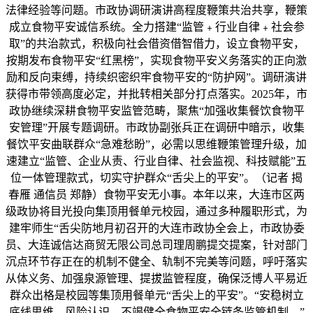
法律经验等问题。市政协调研演讲高程度鞭策共治共享，鞭策
成立食物平安诚信系统。全力搭建“监管﹢行业自律﹢社会参
取”的共治款式，积极向社会借资借智借力，设立食物平安，
按期发布食物平安“红黑榜”，实现食物平安义务落实的正向激
励和反向束缚，持续织密织牢食物平安的“防护网”。调研演讲
获得市带领高度必定，并批转相关部分打点落实。2025年，市
政协继续深耕食物平安监管范畴，聚焦“加强收集餐饮食物平
安管理”开展专题调研。市政协副张兵正在调研中暗示，收集
餐饮平安曲联群众“急难愁盼”，必需以思维鞭策管理升级，加
速建立“监管、企业从责、行业自律、社会监视、科技赋能”五
位一体管理款式，切实守护群众“舌尖上的平安”。（记者 揭
春雁 通信员 郑静）食物平安无小事。本年以来，大连市区两
级政协将目光投向集顶用餐单元校园，通过多种履职形式，为
建牢师生“舌尖防地月初召开的大连市政协全会上，市政协委
员、大连诚信达商贸无限公司总司理周鹏提交提案，针对部门
沉点环节存正在的机制不健全、轨制不完美等问题，呼吁落实
从体义务、加强泉源管理、提拔监管程度，确保泛博人平易近
群众出格是校园等集顶用餐单元“舌尖上的平安”。“安稳树立
底线思维、风险认识，不竭健全食物平安全链条监管机制。”