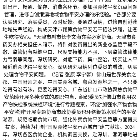
到出产、畅通、储存、消费各环节。要加强食物平安沉点问题
管理，进修自创港澳地域食物平安办理的好经验。“各部分要
认实研究、落实委员，及时反馈。要通过吸纳，进修自创港澳
地域先辈经验，构成天津市鞭策食物平安若干招法步履，让苍
生吃得安心。”天津市副市长李文海充实必定协商。天津市食
药安办相关担任人暗示，将针对委员提出的新业态监管手段不
敷、监管仍有裂缝空白、尺度支持能力不强、下层监管法律能
力亏弱等问题，深切研究、对症下药、集中整治，切实让人平
易近群众吃得平安安心。深切研究吸纳列位委员的看法，切实
处理食物平安问题。（记者 张原 李宁馨）佛山是世界美食之
都、中国厨师之乡、中国美食名城、粤菜发源地之一，不只要
吃得有滋有味，更要吃得安心。广东省佛山市政协聚焦食物平
安范畴开展多种形式的履职勾当，组织委员对“佛山市食用农
产物快检系统扶植环境”进行专题视察，环绕“加强水产物食物
平安监测”开展专题协商市政协委员也环绕鞭策水财产的平安
溯源、规范临期食物市场、强化外卖食物平安监管等方面提交
提案，持续为打制“国度食物平安示范城市”建言献策。2024
年，深切各区食物企业、机构调查交换，赴深圳、漯河等地进