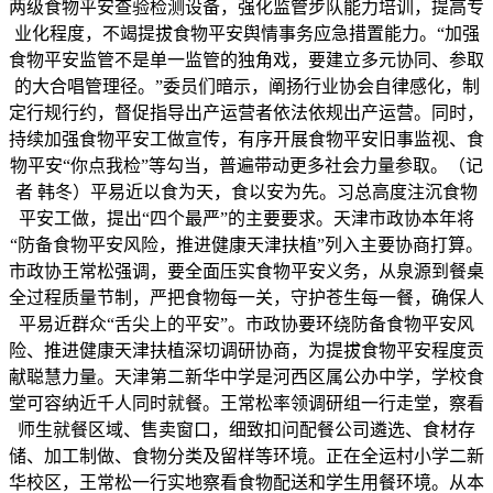
两级食物平安查验检测设备，强化监管步队能力培训，提高专
业化程度，不竭提拔食物平安舆情事务应急措置能力。“加强
食物平安监管不是单一监管的独角戏，要建立多元协同、参取
的大合唱管理径。”委员们暗示，阐扬行业协会自律感化，制
定行规行约，督促指导出产运营者依法依规出产运营。同时，
持续加强食物平安工做宣传，有序开展食物平安旧事监视、食
物平安“你点我检”等勾当，普遍带动更多社会力量参取。（记
者 韩冬）平易近以食为天，食以安为先。习总高度注沉食物
平安工做，提出“四个最严”的主要要求。天津市政协本年将
“防备食物平安风险，推进健康天津扶植”列入主要协商打算。
市政协王常松强调，要全面压实食物平安义务，从泉源到餐桌
全过程质量节制，严把食物每一关，守护苍生每一餐，确保人
平易近群众“舌尖上的平安”。市政协要环绕防备食物平安风
险、推进健康天津扶植深切调研协商，为提拔食物平安程度贡
献聪慧力量。天津第二新华中学是河西区属公办中学，学校食
堂可容纳近千人同时就餐。王常松率领调研组一行走堂，察看
师生就餐区域、售卖窗口，细致扣问配餐公司遴选、食材存
储、加工制做、食物分类及留样等环境。正在全运村小学二新
华校区，王常松一行实地察看食物配送和学生用餐环境。从本