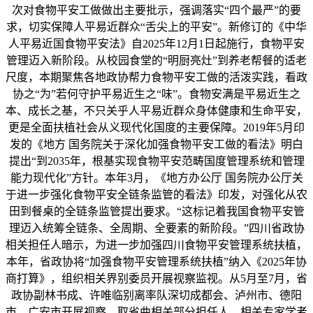
次对食物平安工做做出主要批示，强调落实“四个最严”的要
求，切实保障人平易近群众“舌尖上的平安”。新修订的《中华
人平易近国食物平安法》自2025年12月1日起施行，食物平安
管理迈入新阶段。从校园食堂的“明厨亮灶”到养老帮餐的适老
尺度，本期聚焦各地政协帮力食物平安工做的活泼实践，看政
协之“为”若何守护平易近生之“味”。食物安满是平易近生之
本、成长之基，不只关乎人平易近群众身体健康和生命平安，
更是全面扶植社会从义现代化国度的主要保障。2019年5月印
发的《地方 国务院关于深化加强食物平安工做的看法》明白
提出“到2035年，根基实现食物平安范畴国度管理系统和管理
能力现代化”方针。本年3月，《地方办公厅 国务院办公厅关
于进一步强化食物平安全链条监管的看法》印发，对强化从农
田到餐桌的全链条监管提出要求。“这标记着我国食物平安管
理迈入统筹全链条、全周期、全要素的新阶段。”四川省政协
相关担任人暗示，为进一步加强四川食物平安管理系统扶植，
本年，省政协将“加强食物平安管理系统扶植”纳入《2025年协
商打算》，组织相关界别委员开展视察监视。从5月至7月，省
政协副林书成、许唯临别离率队深切成都会、泸州市、德阳
市、广安市开展视察，取省曲相关部分担任人、相关专家学者