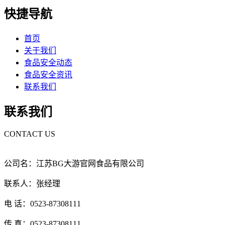
快捷导航
首页
关于我们
食品安全动态
食品安全资讯
联系我们
联系我们
CONTACT US
公司名：江苏BG大游官网食品有限公司
联系人：张经理
电 话：0523-87308111
传 真：0523-87308111