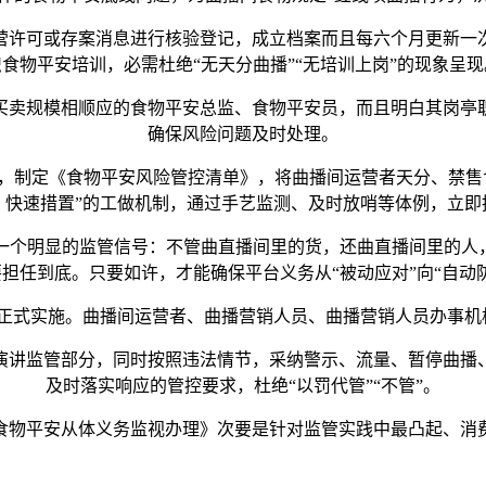
许可或存案消息进行核验登记，成立档案而且每六个月更新一次
织食物平安培训，必需杜绝“无天分曲播”“无培训上岗”的现象呈现
卖规模相顺应的食物平安总监、食物平安员，而且明白其岗亭职
确保风险问题及时处理。
制定《食物平安风险管控清单》，将曲播间运营者天分、禁售食
、快速措置”的工做机制，通过手艺监测、及时放哨等体例，立即
明显的监管信号：不管曲直播间里的货，还曲直播间里的人，
担任到底。只要如许，才能确保平台义务从“被动应对”向“自动
正式实施。曲播间运营者、曲播营销人员、曲播营销人员办事机
讲监管部分，同时按照违法情节，采纳警示、流量、暂停曲播、
及时落实响应的管控要求，杜绝“以罚代管”“不管”。
平安从体义务监视办理》次要是针对监管实践中最凸起、消