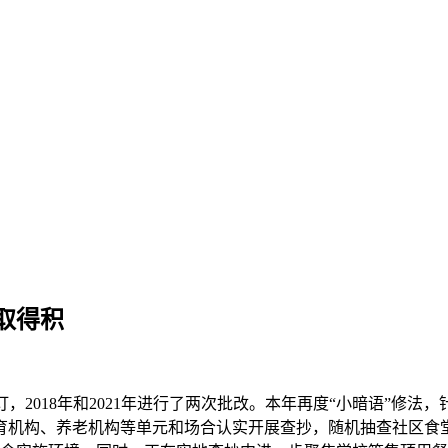
取得积
订，2018年和2021年进行了两次批改。本年再度“小暗语”修
育机构、养老机构等单元和场合认实开展查抄，随机抽查社区食