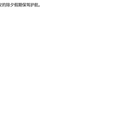
安的除夕假期保驾护航。