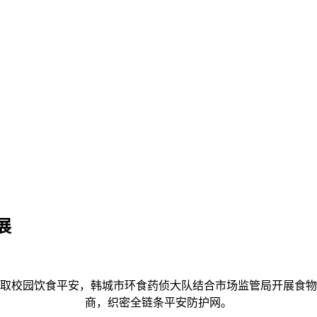
展
取校园饮食平安，韩城市环食药侦大队结合市场监管局开展食物
商，织密全链条平安防护网。