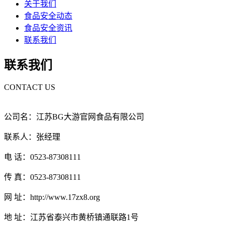
关于我们
食品安全动态
食品安全资讯
联系我们
联系我们
CONTACT US
公司名：江苏BG大游官网食品有限公司
联系人：张经理
电 话：0523-87308111
传 真：0523-87308111
网 址：http://www.17zx8.org
地 址：江苏省泰兴市黄桥镇通联路1号