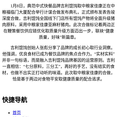
1月8日，典范中式快餐品牌吉利馄饨取中粮家佳康正在中
粮福临门大厦配合举行计谋合做发布典礼，正式颁布发表告竣
深度合做，吉利馄饨全国线下门店所有馄饨产物将全面升级猪
肉原料，采用中粮家佳康亚麻籽猪肉。此次合做标记着两边正
在鞭策餐饮供应链优化取质量升级方面迈出一步，联袂“健康
质量，好味”新篇章。
吉利馄饨创始人张彪分享了品牌的成长初心取行业洞察。
他强调，优良食材已成为餐饮品牌的焦点合作力。“实材实料”
并非一句标语，而是融入吉利馄饨品牌基因的运营原则。吉利
一直相信：“七分原料，三分工”，再好的手艺，没有结实的食
材，也做不出实正打动听的味道。此次取中粮家佳康的合做，
恰是基于两边对食物平安取健康质量的配合逃求。
快捷导航
首页