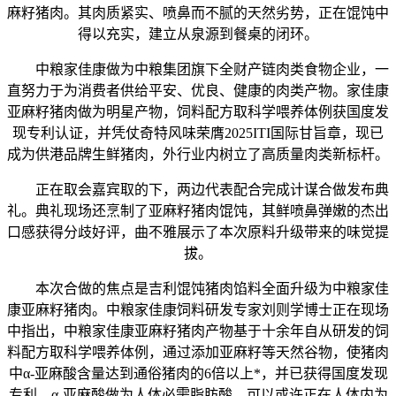
麻籽猪肉。其肉质紧实、喷鼻而不腻的天然劣势，正在馄饨中
得以充实，建立从泉源到餐桌的闭环。
中粮家佳康做为中粮集团旗下全财产链肉类食物企业，一
直努力于为消费者供给平安、优良、健康的肉类产物。家佳康
亚麻籽猪肉做为明星产物，饲料配方取科学喂养体例获国度发
现专利认证，并凭仗奇特风味荣膺2025ITI国际甘旨章，现已
成为供港品牌生鲜猪肉，外行业内树立了高质量肉类新标杆。
正在取会嘉宾取的下，两边代表配合完成计谋合做发布典
礼。典礼现场还烹制了亚麻籽猪肉馄饨，其鲜喷鼻弹嫩的杰出
口感获得分歧好评，曲不雅展示了本次原料升级带来的味觉提
拔。
本次合做的焦点是吉利馄饨猪肉馅料全面升级为中粮家佳
康亚麻籽猪肉。中粮家佳康饲料研发专家刘则学博士正在现场
中指出，中粮家佳康亚麻籽猪肉产物基于十余年自从研发的饲
料配方取科学喂养体例，通过添加亚麻籽等天然谷物，使猪肉
中α-亚麻酸含量达到通俗猪肉的6倍以上*，并已获得国度发现
专利。α-亚麻酸做为人体必需脂肪酸，可以或许正在人体内为