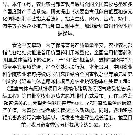
异。本年10月，农业农村部畜牧兽医局会同全国畜牧总坐和多
个国度财产手艺系统，研究提出《次要畜禽低卵白低豆粕多元
化饲料配制手艺指点看法》，指点生猪、肉鸡、蛋鸡、奶牛、
肉牛等养殖企业推广低卵白日粮手艺，加速新卵白饲料资本挖
掘操纵。
食物平安牵动，为了保障畜禽产质量量平安，农业农村部
指点各地结实推进兽用抗菌药利用减量化，全国兽用抗菌药利
用量总体连结下降趋向。“产”和“管”相连系，狠抓“瘦肉精”等
质量平安专项整治，严查沉处违法行为。本年12月，中国农业
科学院农业取可持续成长研究所结合全国畜牧总坐等单元研究
制定的《温室气体志愿减排项目方农业烧毁物集中处置工程》
《温室气体志愿减排项目方 规模化猪场粪污沼气收受接管操
纵工程》等首批畜牧业范畴志愿减排朴直式发布，正在业内惹
起普遍关心，无望激活我国每年约30。5亿吨畜禽粪污的碳资
产价值，为畜牧业绿色成长转型注入新动能。同时，各地积极
鞭策畜禽粪污资本化操纵，提拔畜牧业绿色成长程度，截至目
前，我国畜禽粪污分析操纵率达到80。1%。