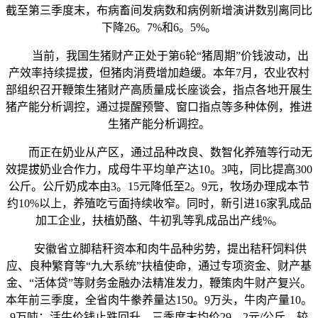
截至第三季度末，布病畜间发病数和病例新增演讲数别离同比
下降26。7%和6。5%。
当前，我国生猪财产正处于第6轮“猪周期”价钱波动，出
产效率持续提拔，但猪肉消费增加趋缓。本年7月，农业农村
部组织召开鞭策生猪财产高质量成长座谈会，指点各地开展生
猪产能分析调控，通过提醒预警、窗口指点等多种体例，推进
生猪产能分析调控。
而正在奶业从产区，通过品种改良、数智化养殖等行动无
效提拔奶业合作力，成母牛平均单产达10。3吨，同比提高300
公斤。公斤奶成本由3。15元降低至2。9元，牧场办理成本节
约10%以上，养殖吃亏面持续收窄。同时，新引进16家乳成品
加工企业，扶植奶酪、牛初乳等乳成品出产线%。
安徽省立脚秸秆资本和肉牛品种劣势，提出秸秆饲料供
应、良种繁育等“九大系统”扶植使命，通过专项资金、财产基
金、“活体贷”等财务金融办法精准发力，鞭策肉牛财产复兴。
本年前三季度，全省肉牛豢养量达150。9万头，牛肉产量10。
9万吨；活牛价钱止跌回升，三季度末均价29。2元/公斤，较