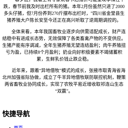
跌，春节前我及时出栏所有的猪。本年2月份虽然只进了2000
多头仔猪，但7月份养到270斤摆布出栏时，”四川省金堂县生
猪养殖大户陈长安至今还正在高兴听取了逆周期调控的。
全体来看，本年我国畜牧业逐步向供需适配成长，财产连
结稳中有进成长态势，无效保障了各类畜禽产物的不变供应。
生猪产能有序调减，全年生猪养殖无望连结盈利；肉牛养殖扭
亏为盈，已持续8个月盈利；奶业向好积极要素不竭储蓄积
累，生鲜乳价钱止跌企稳。
近年来，跟着“异地借牧”模式的成长，张掖市取青海省海
北州加强省际协做，成立了牛羊异地借牧联防联控机制，鞭策
两省畜牧业协同成长，实现了农牧平易近增收取祁连山生态
“双赢”。
快捷导航
首页