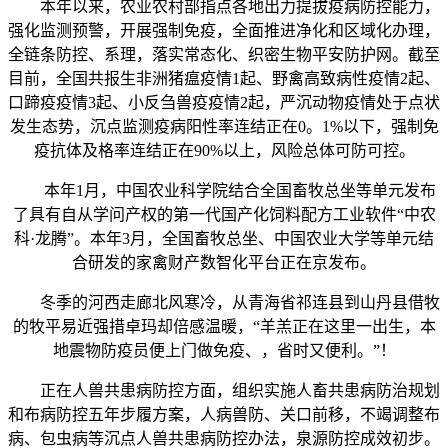
本年以来，农业农村部指点各地出力提拔疫病防控能力，
强化监测预警，开展强制免疫，全面推进净化和区域化办理，
全链条防控、系理，落实常态化、织密生物平安防护网。截至
目前，全国共报生非洲猪瘟疫情1起、野禽高致病性疫情2起、
口蹄疫疫情3起、小反刍兽疫疫情2起，严沉动物疫情处于点状
发生态势，沉点监测疫病阳性率连结正在0。1%以下，强制免
疫抗体及格率连结正在90%以上，风险总体可防可控。
本年1月，中国农业科学院结合全国畜牧总坐等单元发布
了具有自从学问产权的第一代国产化饲料配方工业软件“中农
科·龙腾”。本年3月，全国畜牧总坐、中国农业大学等单元结
合研发的家禽财产数智化平台正在京发布。
冬季的河西走廊北风寒冷，从青海省祁连县到山丹县借牧
的牧平易近强措卓玛却倍感温暖，“羊羔正在这里一出生，本
地震物防疫员便上门做免疫、，省时又便利。”！
正在人兽共患病防控方面，组织实施人畜共患病防治规划
和布病防控五年步履方案，人病兽防、关口前移，不竭调整布
病、包虫病等沉点人兽共患病防控办法，泉源防控成效初步。