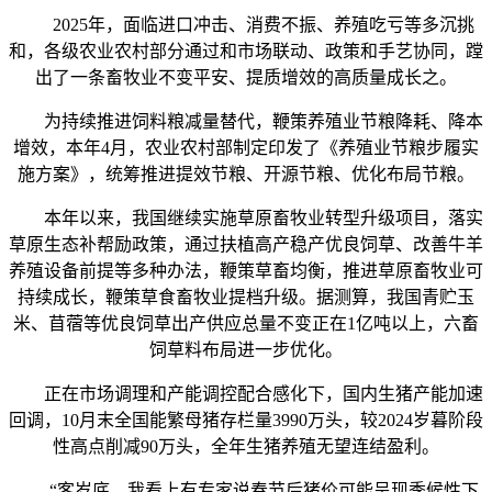
2025年，面临进口冲击、消费不振、养殖吃亏等多沉挑
和，各级农业农村部分通过和市场联动、政策和手艺协同，蹚
出了一条畜牧业不变平安、提质增效的高质量成长之。
为持续推进饲料粮减量替代，鞭策养殖业节粮降耗、降本
增效，本年4月，农业农村部制定印发了《养殖业节粮步履实
施方案》，统筹推进提效节粮、开源节粮、优化布局节粮。
本年以来，我国继续实施草原畜牧业转型升级项目，落实
草原生态补帮励政策，通过扶植高产稳产优良饲草、改善牛羊
养殖设备前提等多种办法，鞭策草畜均衡，推进草原畜牧业可
持续成长，鞭策草食畜牧业提档升级。据测算，我国青贮玉
米、苜蓿等优良饲草出产供应总量不变正在1亿吨以上，六畜
饲草料布局进一步优化。
正在市场调理和产能调控配合感化下，国内生猪产能加速
回调，10月末全国能繁母猪存栏量3990万头，较2024岁暮阶段
性高点削减90万头，全年生猪养殖无望连结盈利。
“客岁底，我看上有专家说春节后猪价可能呈现季候性下