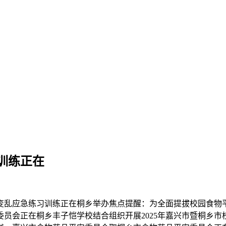
训练正在
乱应急练习训练正在桐乡举办焦点提醒：为全面提拔校园食物平
员会正在桐乡丰子恺学校结合组织开展2025年嘉兴市暨桐乡