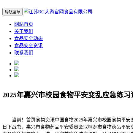
导航菜单
网站首页
关于我们
食品安全动态
食品安全资讯
联系我们
2025年嘉兴市校园食物平安变乱应急练习
当前！首页食物资讯中国食物2025年嘉兴市校园食物平安变
日下战书，嘉兴市食物药品平安委员会取桐乡市食物药品平安委