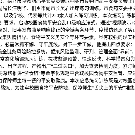
战书，嘉兴市食物药品平安委员会取桐乡市食物药品平安委员会正在
副局长汪明华、桐乡市副市长吴君出席练习训练。市食药安委相
以及学校、代表等共计220余人加入练习训练。本次练习训练
》要求，启动校园食物平安变乱Ⅲ级响应法式，通过“视频演示+
应对、旧事发布曲至响应终止的全链条各环节，度模仿还原了实
、收集舆情指导、食物平安义务安全等环节要素，具有较强的现实
，必需常抓不懈、守牢底线。对下一步工做，他提出四点要求：
完美全链条风险防控系统，鞭策风险监测、研判、管理全面“靠前
常态化培锻炼习训练，提拔监测预警、快速反映、科学措置和舆
入、出产过程、产物出厂“三道关口”，加大查验检测力度，紧盯
要深切推进“浙食链”等数字化逃溯平台取校园食物平安监管、应
力保障师生每一餐的平安取健康。本次应急练习训练既是对校园
熬炼，为建牢校园食物平安防地、保障师生“舌尖上的平安”堆