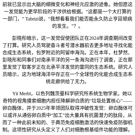
前就已显示出大脑的细微变化和神经元应激的迹象。她但愿这
一发觉能为更早阶段的干涉供给根据。“这都是一个大打算的
一部门，” Tabrizi说，“我想看看我们能否能永久防止亨廷顿病
的发生。”？。
彭晓彤暗示，这一发觉促使团队正在2024年调查期间改变
了打算。研究人员驾驶奋斗者号潜水器前去更多地址寻找化能
合成生态系统，包罗附近的阿留申海沟。正在本年，杜梦然、
彭晓彤和同事们对南承平洋的另一条海沟进行了调查，正在那
里发觉了取客岁正在北承平洋发觉的雷同的生态系统。研究人
员暗示，这为地球海洋中存正在一个全球性的化能合成生态系
统走廊供给了无力。
Yit Merbl，以色列魏茨曼科学研究所系统生物学家。她以
奇特的视角摸索细胞内担任降解卵白质的“垃圾处置核心”——
卵白酶体，并于2025年率领团队取得冲破性发觉：卵白酶体可
以或许从通俗卵白质中“加工”出大量具有抗菌潜力的肽段，从
而了一种此前未知的、于典范免疫细胞激活的快速免疫防御机
制。这项性研究从头定义了人们对细胞根基组件功能的理解。