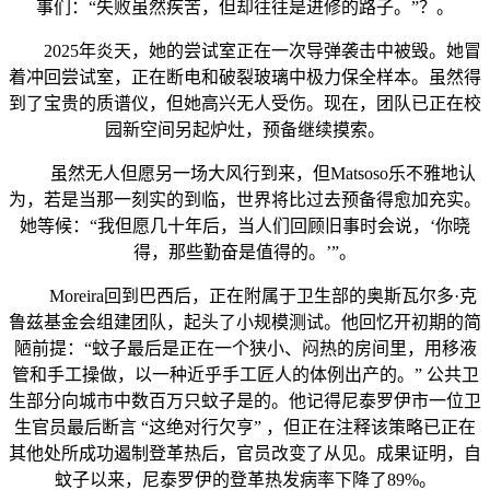
事们：“失败虽然疾苦，但却往往是进修的路子。”？。
2025年炎天，她的尝试室正在一次导弹袭击中被毁。她冒
着冲回尝试室，正在断电和破裂玻璃中极力保全样本。虽然得
到了宝贵的质谱仪，但她高兴无人受伤。现在，团队已正在校
园新空间另起炉灶，预备继续摸索。
虽然无人但愿另一场大风行到来，但Matsoso乐不雅地认
为，若是当那一刻实的到临，世界将比过去预备得愈加充实。
她等候：“我但愿几十年后，当人们回顾旧事时会说，‘你晓
得，那些勤奋是值得的。’”。
Moreira回到巴西后，正在附属于卫生部的奥斯瓦尔多·克
鲁兹基金会组建团队，起头了小规模测试。他回忆开初期的简
陋前提：“蚊子最后是正在一个狭小、闷热的房间里，用移液
管和手工操做，以一种近乎手工匠人的体例出产的。” 公共卫
生部分向城市中数百万只蚊子是的。他记得尼泰罗伊市一位卫
生官员最后断言 “这绝对行欠亨” ，但正在注释该策略已正在
其他处所成功遏制登革热后，官员改变了从见。成果证明，自
蚊子以来，尼泰罗伊的登革热发病率下降了89%。