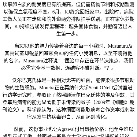
炊事卵白质的耐受度已有所提高，但仍需药物节制和按期监测
以确保血氨程度不变。6月，KJ终究回抵家中。出院时，病院
工做人员正在走廊和院外道两旁排队拍手送别。正在家休养期
间，KJ持续告竣发育里程碑：起头固体食物，并勤奋迈出人
生第一步。
当KJ以他的魅力传染着身边的每一小我时，Musunuru及
其尝试室却锐意回避领会KJ的任何小我消息，以至不晓得他
的名字。Musunuru注释说：“医治中存正在环节决策点，我们
必需完全基于数据，连结客不雅判断。”？。
沃尔巴克氏体是一种相对无害的细菌，能传染很多节肢动
物的生殖细胞。Moreira正在莫纳什大学Scott ONeill尝试室进
行访学研究时，参取证了然照顾沃尔巴克氏体的埃及伊蚊，其
登革热病毒的能力显著低于未传染的蚊子（2009年《细胞》期
刊论文）。科学家认为，这种细菌可能取病毒合作资本或刺激
宿从发生抗病毒卵白，从而起到感化。
然而，这份事业也让Agrawal付出昂扬价格：他至今难以
找到正式工做，并面对一所私立大学对IRW七名提起的诉讼。