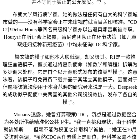
并不等同于实正的公允安妥。”？。
布朗大学风行病学家、她的做法是任何有自大的科学家城
市做的——没有科学家会正在未审视前就盲目盖印核准。”CD
C中Debra Houry等四名高级科学家亦以告退莫娜雷斯被夺职。
Houry正在听证会上揭露，肯尼迪团队正在环节决策（如儿童
取妊妇接种新冠疫苗）中均未征询CDC科学家。
梁文锋的模子如他本人般低调，却又极其。R1是一款推
理狂言语模子，擅长通过将复杂使命（如数学和编程）拆解为
多步调来处理。它是首个以开源形式发布的该类型模子。这意
味着，该模子可免得费下载并基于其建立其他模子，因而对于
但愿将该算法使用于本身范畴的研究者来说是一大。Deepseek
的成功似乎促使中美两国的其他公司纷纷效仿，发布了各自的
模子。
Monarez透露，她曾打算鞭策CDC，沉点是通过数据整合
为各处所供给精准化公共卫生。“我一直挑和现状，由于科学
就该如斯——但毫不能为权宜之计取科学诚信。” 她正在10月
受访时强调，“虽然CDC从任素质上是职位，但科学家毫不该