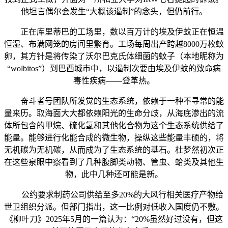
他坦言偶尔会发生“大概该遏制”的念头，但仍前行。
正在库里蒂巴的工场里，数以百万计的埃及伊蚊正在恒温
恒湿、布满网笼的房间里繁育。工场每周出产跨越8000万枚蚊
卵，其方针是将传染了沃尔巴克氏体细菌的蚊子（本地昵称为
“wolbitos”）到巴西城市中，以遏制次要由埃及伊蚊的致命病
毒性疾病——登革热。
奋斗者号团队所发觉的生态系统，依赖于一种不寻常的能
量来历。取海面大大都依赖阳光的生命分歧，从海底渗出的流
体所包含的甲烷、硫化氢和其他化合物为这个生态系统供给了
能量。能够进行化能合成的微生物，操纵这些能量丰硕的，将
无机碳为无机碳，从而成为了生态系统的基石。杜梦然初次正
在这些泉眼中察看到了几种腹脚类动物、管虫、蛤类及其他生
物，此中几种还可能是新。
公约要求制药公司供给至多20%的大风行相关医疗产物给
世卫组织分派。但部门指出，这一比例对低收入国度仍不敷。
《柳叶刀》2025年5月的一篇认为：“20%虽然好过没有，但这