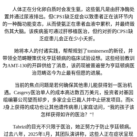
人体正在分化卵白质时会发生氨，这些氨凡是由肝净酶处
置并通过尿液排出。但CPS1缺乏症会以致患者正在该环节内
的一种酶功能变态，从而使氨正在患者血液中累积，并最终毁
伤其大脑。该疾病虽可通过肝移植医治，但约对折的CPS1缺
乏症患儿会正在少小夭折。
她将本人的付诸实践，帮帮规划了tominersen的新径，并
带领全范畴鞭策优化亨廷顿病的临床试验设想。这些经验教训
为AMT-130的开辟供给了消息，该药现被普遍誉为亨廷顿病医
治范畴迄今为止最有但愿的进展。
当前的焦点问题是若何确保其他患儿能获得划一医治机
遇。Casgevy医治单人的成本高达数百万美元，投资者对基因
组编纂公司望而却步，多家企业已裁人并中止研发项目。而K
J身上获得的成功也让其他遗传病患儿家庭诘问，“我的孩子该
怎样获得如许的医治？”！
Tabrizi的目光不只限于医治，她正努力于防止亨廷顿病。
过去八年，2025年1月，其团队演讲称，这些人正在症状呈现