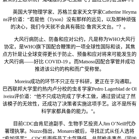
英国大学物理学家、苏格兰皇家天文学家Catherine Heyma
ns评价道：“若是他（Tyson）没有那样的远见，以及那种顽强
的决心，我们今天就不会具有薇拉·鲁宾天文台。”？。
大风行病防止、防备和应对公约，凡是称为WHO大风行
协定，是WHO旗下国配合鞭策的一项全球性国际和谈，其焦
点方针是让全球变得更长于防止、预备和应对将来可能发生的
大风行病——好比 COVID-19 。而Matsoso因配合掌管并成功
推进该公约的构和而广受称誉。
Moreira成功的环节不只正在于科研，更正在于沟通取。
巴西联邦大学里约热内卢分校的虫豸学家Pedro Lagerblad de Ol
iveira评价道：“他不只成功完成了学术工做，通过尝试证了然
该模子的无效性，还成功了决策者实施这项手艺。这不是所有
科学家都具备的能力。”。
目前CDC由肯尼迪副手、生物手艺投资人Jim O’Neill代办
署理执掌。Nuzzo指出，Monarez被后，寻找正式从任人选将
“愈加坚苦”。CDC反面临员工士气降低、总部枪击事务（因凶