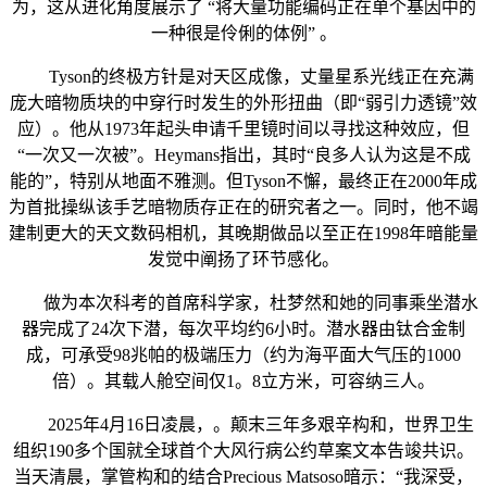
为，这从进化角度展示了 “将大量功能编码正在单个基因中的
一种很是伶俐的体例” 。
Tyson的终极方针是对天区成像，丈量星系光线正在充满
庞大暗物质块的中穿行时发生的外形扭曲（即“弱引力透镜”效
应）。他从1973年起头申请千里镜时间以寻找这种效应，但
“一次又一次被”。Heymans指出，其时“良多人认为这是不成
能的”，特别从地面不雅测。但Tyson不懈，最终正在2000年成
为首批操纵该手艺暗物质存正在的研究者之一。同时，他不竭
建制更大的天文数码相机，其晚期做品以至正在1998年暗能量
发觉中阐扬了环节感化。
做为本次科考的首席科学家，杜梦然和她的同事乘坐潜水
器完成了24次下潜，每次平均约6小时。潜水器由钛合金制
成，可承受98兆帕的极端压力（约为海平面大气压的1000
倍）。其载人舱空间仅1。8立方米，可容纳三人。
2025年4月16日凌晨，。颠末三年多艰辛构和，世界卫生
组织190多个国就全球首个大风行病公约草案文本告竣共识。
当天清晨，掌管构和的结合Precious Matsoso暗示：“我深受，