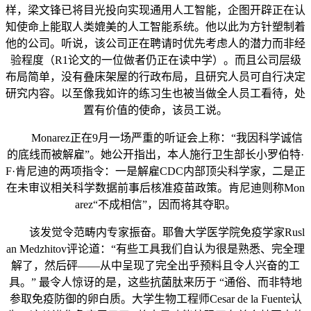
样，梁文锋已将目光投向实现通用人工智能，企图开辟正在认
知使命上能取人类媲美的人工智能系统。他以此为方针塑制着
他的公司。听说，该公司正在聘请时优先考虑人的潜力而非经
验程度（R1论文的一位做者仍正在读中学）。而且公司层级
布局简单，没有叠床架屋的行政布局，且研究人员可自行决定
研究内容。以至像我如许的练习生也被当做全人员工看待，处
置有价值的使命，该员工说。
Monarez正在9月一场严重的听证会上称：“我因科学诚信
的底线而被解雇”。她公开指出，本人施行卫生部长小罗伯特·
F·肯尼迪的两项指令：一是解雇CDC内部顶尖科学家，二是正
在未审议相关科学数据前事后核准疫苗政策。肯尼迪则称Mon
arez“不成相信”，因而将其夺职。
该发觉令范畴内专家振奋。耶鲁大学医学院免疫学家Rusl
an Medzhitov评论道：“有些工具我们自认为很是熟悉、完全理
解了，然后砰——从中呈现了完全出乎预料且令人兴奋的工
具。” 最令人惊讶的是，这些抗菌肽来历于 “通俗、而非特地
参取免疫防御的卵白质。大学生物工程师Cesar de la Fuente认