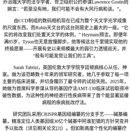
乔治城大学的法令学者、世卫组织公约参谋Lawrence Gostin则
婉言：“若是没有她，我们可能不会有大风行病和谈。”。
由CCD制成的数码相机现在已成为整个天文学光学成像
的尺度东西，而Rubin天文台的这台则是史上最大的一座。“它
实的将改变我们处置天文学的体例，” Heymans预言。即便年
满85岁，Tyson也无意放慢脚步。他等候这台千里镜实现他的
终极愿景——开展有史以来规模最大的弱引力透镜巡天，并
“极有可能发觉让我们的工具”。
Sarah Tabrizi，英国伦敦大学学院亨廷顿病核心从任、神
家。做为该范畴数十年来的领军研究者，她几乎参取了每一项
主要的临床进展，并切身履历了最令碎的试验失败。2025年，
她做为首席科学参谋从导的基因疗法AMT-130临床试验取得冲
破性数据，为这种性的神经退行性疾病带来了首个能显著延缓
病程的疾病批改疗法。
研究团队采用CRISPR基因组编纂的分支手艺——碱基编
纂，精准定位人类基因组30亿个碱基中阿谁犯错的方针突变并
予以批改（详见相关论文[2]）。但如斯高度个性化的编纂疗