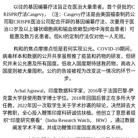
以往的基因编纂疗法旨正在医治大量患者。首个获批的C
RISPR疗法Casgevy，（注：Casgevy疗法是由美国福泰制药公
司取CRISPR医治公司配合开辟的基因编纂疗法，次要用于医
治12岁及以上镰状细胞病和输血依赖型β地中海贫血患者）可
能惠及数万名患者。但KJ的定制疗法仅对他一人无效。
构和的焦点摩擦点恰是若何实现公允。COVID-19期间，
病毒样本和数据的公开共享虽帮推了疫苗和药物的研发，但研
究并未公允惠及所有国度。低收入国度期待拯救药物，高收入
国度则被大量囤积。公约的告竣被视为改变这一情况的环节一
步。
Achal Agrawal，印度数据科学家，2016年于法国巴黎-萨
克雷大学获使用数学博士学位。2018年回国后曾正在多所大学
任教，2022年因一次取学生关于学术抄袭的辩论，决然辞去大
学教职，全心投入鞭策印度科研诚信扶植。他创立了意愿者组
织“印度研究察看”（India Research Watch， IRW），通过数据
阐发学术不端，并成功鞭策印度国度高校排名系统。