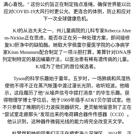
满心喜悦。” 这份公约旨正在制定指点准绳，确保世界能以比
应对COVID-19大风行时更公允、更连合的体例，防止和应对
下一次全球健康危机。
KJ的从治大夫之一、州儿童病院的儿科专家Rebecca Ahre
ns-Nicklas正在思虑，能否存正在另一种处理方案，即间接修
复KJ肝净中的缺陷酶。她取大学佩雷尔曼医学院的心净病学
家Kiran Musunuru配合制定了一项斗胆打算，筹算针对DNA序
列定制特定的基因编纂疗法，以医治患有稀有遗传病的儿童。
KJ成为了他们的首位候选者。
Tyson的科学乐趣始于童年。五岁时，一场肺病和风湿热
使他不得不正在蒸汽帐篷中渡过漫长光阴，收听短波。他暗
示，这段履历了他“从噪声信号中提打消息” 的毕生乐趣。获
得物理学博士学位后，他于1969年插手AT&T贝尔尝试室。他
不只参取了晚期的引力波探测器研究，更灵敏地留意到了正在
“尝试室走廊那头”发现出来的电荷耦合器件传感器（CCD）。
他认识到，这种器件微弱光线的能力将完全改变天文学。
杜梦然和她的同事们正正在摸索海斗深渊区。2024年，正