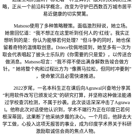
略，正从一个前沿科学概念，改变为守护巴西数百万城市居平
易近健康的切实樊篱。
Matsoso使用了多种策略鞭策。面临激烈辩说，她立场。
她曾回忆道：“我不想正在这里听到任何人的‘红线’。我实正
想听到的是：你认为能够若何处理？”但斗争的同时，她也保
留着奇特的温情取创意。Driece钦佩地提到，她至多有一次为
取会代表唱起了披头士乐队的《你需要的只是爱》，以传送合
做消息。Matsoso坦言：“我不得不使出满身解数告竣合做方
针。” 她将整个构和过程比方为 “像赛马拉松，但同时冲要刺”
，使命繁沉且必需快速推进。
2022岁尾，一名本科生正在课后向Agrawal兴奋地分享其
“利用软件改写已颁发论文”的研究打算，并坚称这种做法能通
过学校查沉检测，不属于抄袭。此次谈话深深冲击了Agrawa
l。他称此次对话使他认识到，学术不端行为正在印度已若何
根深蒂固，这果断了他采纳步履的决心。一个月后，他辞去大
学工做，心投入这项无报答的事业，成为印度学术界关于科研
激励取诚信会商的焦点人物。