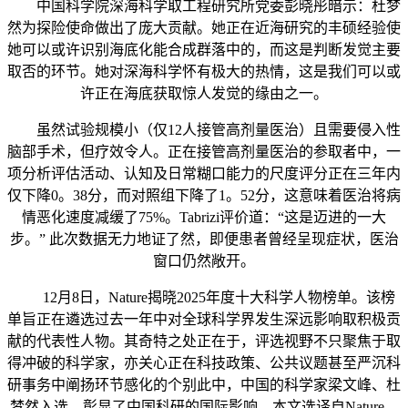
中国科学院深海科学取工程研究所党委彭晓彤暗示：杜梦
然为探险使命做出了庞大贡献。她正在近海研究的丰硕经验使
她可以或许识别海底化能合成群落中的，而这是判断发觉主要
取否的环节。她对深海科学怀有极大的热情，这是我们可以或
许正在海底获取惊人发觉的缘由之一。
虽然试验规模小（仅12人接管高剂量医治）且需要侵入性
脑部手术，但疗效令人。正在接管高剂量医治的参取者中，一
项分析评估活动、认知及日常糊口能力的尺度评分正在三年内
仅下降0。38分，而对照组下降了1。52分，这意味着医治将病
情恶化速度减缓了75%。Tabrizi评价道：“这是迈进的一大
步。” 此次数据无力地证了然，即便患者曾经呈现症状，医治
窗口仍然敞开。
12月8日，Nature揭晓2025年度十大科学人物榜单。该榜
单旨正在遴选过去一年中对全球科学界发生深远影响取积极贡
献的代表性人物。其奇特之处正在于，评选视野不只聚焦于取
得冲破的科学家，亦关心正在科技政策、公共议题甚至严沉科
研事务中阐扬环节感化的个别此中，中国的科学家梁文峰、杜
梦然入选，彰显了中国科研的国际影响。本文选译自Nature。