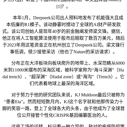
[1]？。
本年1月，Deepseek公司出人预料地发布了机能强大且成
本低廉的R1模子。该动静霎时搅动了全球的AI财产研发款
式。该公司创始人是现年40岁的前金融阐发师梁文锋。据信，
他正在将人工智能算法使用于股市后赔取了数百万美元，随后
于2023年用这笔资金正在杭州创立了Deepseek公司。梁文锋行
事低调，很少接管采访（他也了Nature的采访请求）。
分布正在大洋板块向板块爬升的地带上、水深范畴从6000
米到11000米摆布的深海区域，被科学家称为“海斗深渊”（Ha
dal trench）、“超深渊”（Hadal zone）或“海沟”（Trench）。它
们代表着地球上最深的海洋区域。
对于努力于他的研究团队来说，KJ Muldoon最后只被称为
“患者Eta”。然而短短数月内，KJ这个名字就和他那传染力十
脚的笑容一路，登上了全球各大的头条，由于他成为了全球首
位公开接管个性化CRISPR基因编纂医治的人。
这座工场的运转，标记着一种立异的、敌对的疾病防控策