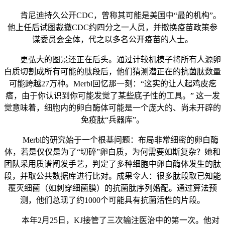
肯尼迪持久公开CDC，曾称其可能是美国中“最的机构”。
他上任后试图裁撤CDC约四分之一人员，并撤换疫苗政策参
谋委员会全体，代之以多名公开疫苗的人士。
更弘大的图景还正在后头。通过计较机模子将所有人源卵
白质切割成所有可能的肽段后，他们猜测潜正在的抗菌肽数量
可能跨越27万种。Merbl回忆那一刻：“这实的让人起鸡皮疙
瘩，由于你认识到你可能发觉了某些底子性的工具。” 这一发
觉意味着，细胞内的卵白酶体可能是一个庞大的、尚未开辟的
免疫肽“兵器库”。
Merbl的研究始于一个根基问题：布局非常细密的卵白酶
体，若是仅仅是为了“切碎”卵白质，为何需要如斯复杂？她和
团队采用质谱阐发手艺，判定了多种细胞中卵白酶体发生的肽
段，并取公共数据库进行比对。成果令人：很多肽段取已知能
覆灭细菌（如刺穿细菌膜）的抗菌肽序列婚配。通过算法预
测，他们总现了约1000个可能具有抗菌活性的片段。
本年2月25日，KJ接管了三次输注医治中的第一次。他对