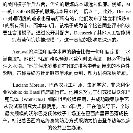
的美国模子半斤八两，但它的锻炼成本却远为低廉。例如，M
eta的L 3 405B模子的锻炼成本是R1的十倍以上。此外，Deepse
ek对通明度的逃求也是前所稀有的，他们发布了建立和锻炼R
1的所有细节。而本年9月，该模子成为首个接管同业评审的次
要狂言语模子。通过公开其配方，Deepseek了其他人工智能研
究者若何锻炼推理模子。这一贡献的影响是深远的。
Agrawal将清理印度学术界的勤奋比做一句印度谚语：“水
满自溢”。他说：“我们难以预测水盆何时会满溢，但必需持续
注入水滴。”他等候来岁能正在NIRF排名中看到带来的本色性
影响，声称最终方针是鞭策学术问责制，帮力机构采纳步履。
Luciano Moreira，巴西农业工程师、虫豸学家，非营利企
业Wolbito do Brasil首席施行官。他持久努力于研究操纵沃尔巴
克氏体（Wolbachia）细菌阻断蚊媒疾病，并成功鞭策该手艺
从尝试室研究大规模使用。2025年7月，正在他从导下，全球
最大规模的沃尔巴克氏体蚊子工场正在巴西库里蒂巴落成投
产，标记着巴西将这终身物防治方式采纳为抗击登革热等疾病
的公共卫生办法。