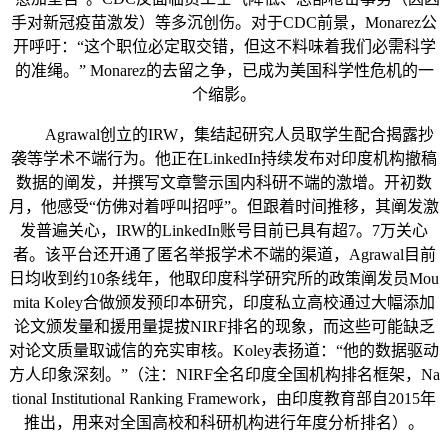
手对新冠疫苗激发）等多沉创伤。对于CDC前景，Monarez公
开呼吁：“这个职位必定取交错，但这不料味着我们必需科学
的准绳。” Monarez的去留之争，已成为美国科学性危机的一
个缩影。
Agrawal创立的IRW，集结起研究人员取学生配合揭露抄
袭等学术不端行为。他正在LinkedIn持续发布对印度机构撤稿
数据的阐发，并撰写文章警示国内科研不端的激增。开初数
月，他感受“仿佛对着呼叫招呼”。但跟着时间推移，其阐发激
发普遍关心，IRW的LinkedIn账号目前已具有超7。7万关心
者。该平台还开通了匿名举报学术不端的渠道，Agrawal目前
日均收到约10条线年，他取印度科学研究所的政策阐发员Mou
mita Koley合做颁发预印本研究，印度私立高校通过大幅添加
论文颁发量和援用量提拔NIRF排名的现象，而这些可能缺乏
对论文质量取诚信的充实审核。Koley表扬道：“他的数据驱动
方人印象深刻。”（注：NIRF全名印度全国机构排名框架，Na
tional Institutional Ranking Framework，由印度教育部自2015年
推出，用来对全国高校和科研机构进行年度分析排名）。