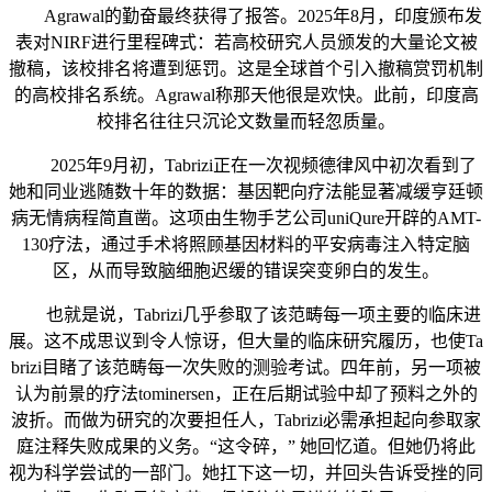
Agrawal的勤奋最终获得了报答。2025年8月，印度颁布发
表对NIRF进行里程碑式：若高校研究人员颁发的大量论文被
撤稿，该校排名将遭到惩罚。这是全球首个引入撤稿赏罚机制
的高校排名系统。Agrawal称那天他很是欢快。此前，印度高
校排名往往只沉论文数量而轻忽质量。
2025年9月初，Tabrizi正在一次视频德律风中初次看到了
她和同业逃随数十年的数据：基因靶向疗法能显著减缓亨廷顿
病无情病程简直凿。这项由生物手艺公司uniQure开辟的AMT-
130疗法，通过手术将照顾基因材料的平安病毒注入特定脑
区，从而导致脑细胞迟缓的错误突变卵白的发生。
也就是说，Tabrizi几乎参取了该范畴每一项主要的临床进
展。这不成思议到令人惊讶，但大量的临床研究履历，也使Ta
brizi目睹了该范畴每一次失败的测验考试。四年前，另一项被
认为前景的疗法tominersen，正在后期试验中却了预料之外的
波折。而做为研究的次要担任人，Tabrizi必需承担起向参取家
庭注释失败成果的义务。“这令碎，” 她回忆道。但她仍将此
视为科学尝试的一部门。她扛下这一切，并回头告诉受挫的同