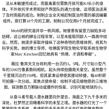
法从未敏捷完成过，而氨毒素仅需数月就可能KJ长小的身
体。不外依托学术界和财产界团队的通力合做，这项医治送来
了及时雨般的成功。制制企业全天候赶制医治所需的基因编纂
组件。原打算18个月的工期，制制公司仅用6个月就完成了。
Merbl的研究道并非一帆风顺。她曾患有留意力缺陷多动
妨碍，这让她的肄业过程非常，以至未能取同龄人一路高中结
业。然而，她逐步采取并操纵了这种奇特的思维体例，将其为
科学劣势。她的博士导师、哈佛医学院生物化学取系统生物学
家Marc Kirschner回忆她具有 “热情、才调和奉献” 。
薇拉·鲁宾天文台将利用一台沉约3。5吨、尺寸如小型汽
车的3200万像素数码相机，起头持续拍摄南天星空。虽然整个
千里镜沉达约350吨，但其紧凑设想使其挪动矫捷，每40秒即
可拍摄一次分歧。其焦点使命是：绘制不成见暗物质的三维地
图、探测数百万颗脉动或爆炸的恒星、识别可能地球的小。
从奋斗者号载人潜水器里向外望去，海面之下九千多米的
深处，杜梦然正目睹着科学的未至之境。潜水器的灯光了一个
繁荣的生态系统，鬼魂般的多毛虫逛弋于血红色的管虫群中。