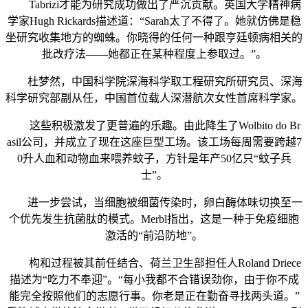
Tabrizi才能为研究成功做出了严沉贡献。英国大学精神病
学家Hugh Rickards描述道：“Sarah太了不得了。她就仿佛是稳
坐研究收集地方的蜘蛛。你晓得的任何一种跟亨廷顿病相关的
批改疗法——她都正在某种程度上参取过。”。
杜梦然，中国科学院深海科学取工程研究所研究员、深海
科学研究部副从任，中国首位载人深潜航次女性首席科学家。
这些积极激发了更普遍的乐趣。由此降生了Wolbito do Br
asil公司，并成立了现在这座巨型工场。该工场每周需要跨越7
0升人血和动物血来喂养蚊子，方针是年产50亿只“蚊子兵
士”。
进一步尝试，当细胞被细菌传染时，卵白酶体味切换至一
个优先发生抗菌肽的模式。Merbl指出，这是一种于免疫细胞
激活的“前沿防地”。
构和过程被其前任结合、荷兰卫生部担任人Roland Driece
描述为“吃力不奉迎”。“每小我都不合错误劲你，由于你不成
能完全按照他们的志愿行事。你老是正在勤奋寻找两头道。”