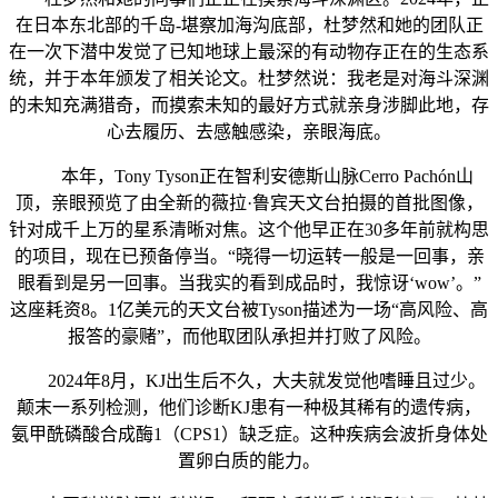
在日本东北部的千岛-堪察加海沟底部，杜梦然和她的团队正
在一次下潜中发觉了已知地球上最深的有动物存正在的生态系
统，并于本年颁发了相关论文。杜梦然说：我老是对海斗深渊
的未知充满猎奇，而摸索未知的最好方式就亲身涉脚此地，存
心去履历、去感触感染，亲眼海底。
本年，Tony Tyson正在智利安德斯山脉Cerro Pachón山
顶，亲眼预览了由全新的薇拉·鲁宾天文台拍摄的首批图像，
针对成千上万的星系清晰对焦。这个他早正在30多年前就构思
的项目，现在已预备停当。“晓得一切运转一般是一回事，亲
眼看到是另一回事。当我实的看到成品时，我惊讶‘wow’。”
这座耗资8。1亿美元的天文台被Tyson描述为一场“高风险、高
报答的豪赌”，而他取团队承担并打败了风险。
2024年8月，KJ出生后不久，大夫就发觉他嗜睡且过少。
颠末一系列检测，他们诊断KJ患有一种极其稀有的遗传病，
氨甲酰磷酸合成酶1（CPS1）缺乏症。这种疾病会波折身体处
置卵白质的能力。