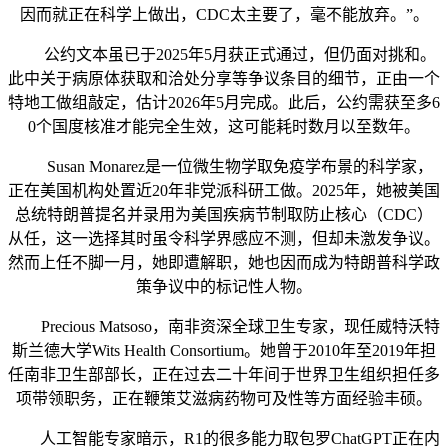
因而就正在科学上做出，CDC太主要了，毫不能放弃。”。
公约文本虽已于2025年5月获正式通过，但仍面对挑和。
此中关于病原体获取和洽处分享等争议条目的细节，正由一个
特地工做组敲定，估计2026年5月完成。此后，公约需获至多6
0个国度核准才能完全生效，这可能耗时数月以至数年。
Susan Monarez是一位微生物学取免疫学布景的科学家，
正在美国机构处置近20年非党派科研工做。2025年，她被美国
总统特朗普提名并录用为美国疾病节制取防止核心（CDC）
从任，这一选择其时虽令科学界感应不测，但却未激发争议。
然而上任不脚一月，她即遭解职，她也因而成为特朗普科学政
策争议中的标记性人物。
Precious Matsoso，南非资深全球卫生专家，现任威特沃特
斯兰德大学Wits Health Consortium。她曾于2010年至2019年担
任南非卫生部部长，正在过去二十年间于世界卫生组织担任多
项带领职务，正在鞭策艾滋病药物可及性等方面经验丰硕。
人工智能专家暗示，R1的很多能力取包罗ChatGPT正在内