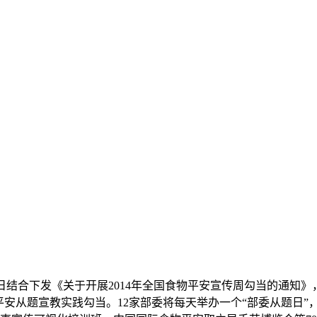
合下发《关于开展2014年全国食物平安宣传周勾当的通知》，要
安从题宣教实践勾当。12家部委将每天举办一个“部委从题日”