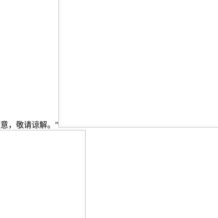
意，敬请谅解。”