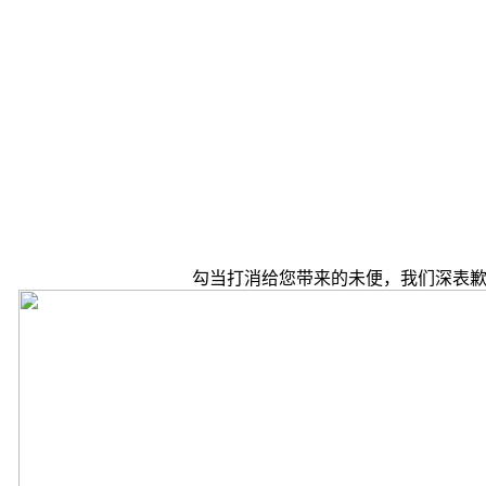
勾当打消给您带来的未便，我们深表歉