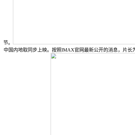
节。
中国内地取同步上映。按照IMAX官网最新公开的消息，片长为3