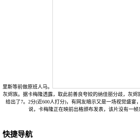
里斯等前做原班人马。
灰烬族。据卡梅隆透露，取此前善良夸姣的纳佳丽分歧，灰烬族
给出了7。2分(近600人打分)，有网友暗示又是一场视觉盛
说，卡梅隆正在映前出格颁布发表，该片没有一帧来自A
快捷导航