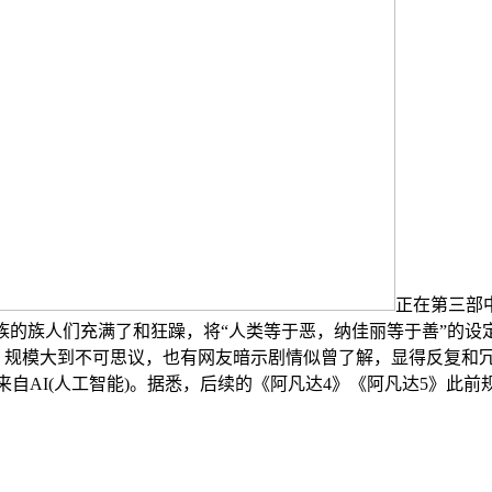
正在第三部
的族人们充满了和狂躁，将“人类等于恶，纳佳丽等于善”的设定
宴，规模大到不可思议，也有网友暗示剧情似曾了解，显得反复和冗长
I(人工智能)。据悉，后续的《阿凡达4》《阿凡达5》此前规划于20