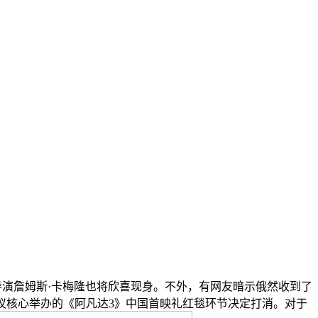
导演詹姆斯·卡梅隆也将欣喜现身。不外，有网友暗示俄然收到了
会议核心举办的《阿凡达3》中国首映礼红毯环节决定打消。对于