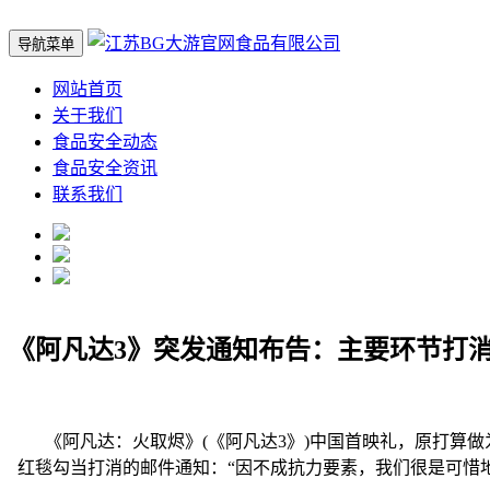
导航菜单
网站首页
关于我们
食品安全动态
食品安全资讯
联系我们
《阿凡达3》突发通知布告：主要环节打
《阿凡达：火取烬》(《阿凡达3》)中国首映礼，原打算做为
红毯勾当打消的邮件通知：“因不成抗力要素，我们很是可惜地