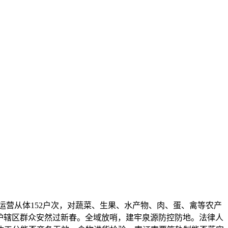
运营从体152户次，对蔬菜、生果、水产物、肉、蛋、禽等农产
守护辖区群众安然过新春。全域放哨，建牢泉源防控防地。法律人