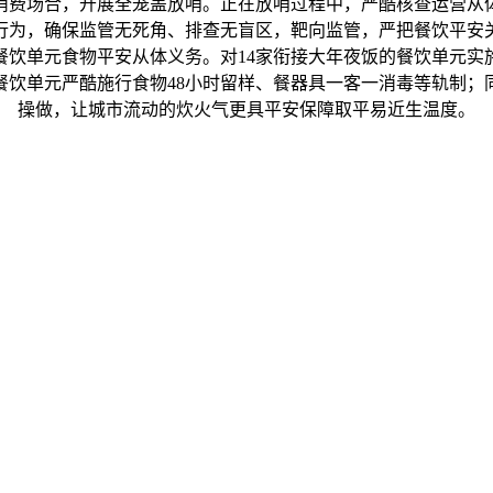
消费场合，开展全笼盖放哨。正在放哨过程中，严酷核查运营从
行为，确保监管无死角、排查无盲区，靶向监管，严把餐饮平安
餐饮单元食物平安从体义务。对14家衔接大年夜饭的餐饮单元实
餐饮单元严酷施行食物48小时留样、餐器具一客一消毒等轨制；
操做，让城市流动的炊火气更具平安保障取平易近生温度。