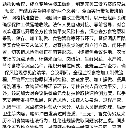
题摆设会议，成立专项保障工做组，制定完美工做方案取应急
预案，严酷落实食物平安“两个义务”，全面实行带领带班值
守、网格精准监管、问题闭环整改工做机制，以严密组织系统
确保保障工做落地收效。法律人员自动对接、靠前督导，对会
议欢迎酒店开展全方位食物平安风险排查，沉点查抄食物原料
采购、储存、加工制做、食物留样等环节环节，督促酒店严酷
落实食物平安从体义务，对查抄发觉的问题立行立改、闭环措
置，切实把风险消弭正在萌芽形态。同步聚焦会议驻地、农贸
市场等沉点场合，环绕米面油、肉蛋奶、生鲜果蔬、水产物、
节令食物等沉点品种，组织开展拉网式、全笼盖监视查抄，确
保风险现患见底清零。会议期间，全程监视食物加工制做流
程，严管严控食物原料进货检验、索证索票、加工操做、餐具
清洗消毒、食物留样等环节环节，守住参会人员饮食平安。此
外，该局加大对会议供餐单元食材抽检取快速检测力度，以手
艺支持精准排查现患、防备风险，法律人员泉源、过程严管、
风险严控，沉点核查运营从体天分、从业人员健康办理、后厨
卫生等内容，峻厉冲击发卖过时变质、“三无”、冒充伪劣及来
历不明食物等违法行为，杜绝违规操做取问题食材上桌。同步
强化不及格产物措置，对问题产物第一时间下架召回、溯源、