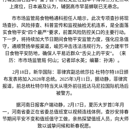
上席位，日本遍及认为，辅弼高市早苗蝉联已无悬念。
市市场监管局食物畅通科担任人暗示，此次专项查抄将现
场查抄、风险排查、科普宣传和监视抽检无机连系，是全面落
实食物平安“四个最严”要求，前置风险防控关口的主要行动。
下一步，将持续加大节日期间食物平安监管力度，强化应急值
守，通顺赞扬举报渠道，峻厉冲击违法违规行为，全力建牢节
日食物平安防地，确保人平易近群众“舌尖上的平安”。（来
历：市市场监管局 何山；记者邱水英；编纂：孙涛）。
2月18日，新华国际：菲律宾副总统莎拉·杜特尔特18日颁
布发表将加入2028年总统。2025年3月11日，据动静，菲律宾
报道，前总统杜特尔特当天从境外前往抵达马尼拉国际机场后
被警方。
据河南日报客户端动静，2月17日，夏历大岁首年月
一，河南省委正在省委总值班室以视频连线体例，查抄安排春
节期间平安不变和值班值守工做，亲热探望值班人员，向大师
致以诚挚问候和新春祝愿。