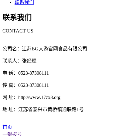
联系我们
联系我们
CONTACT US
公司名：江苏BG大游官网食品有限公司
联系人：张经理
电 话：0523-87308111
传 真：0523-87308111
网 址：http://www.17zx8.org
地 址：江苏省泰兴市黄桥镇通联路1号
首页
一键拨号