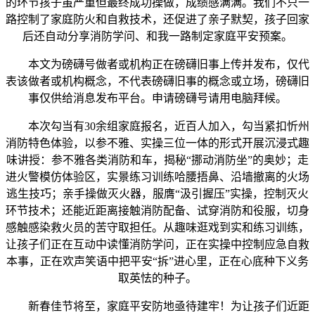
的环节孩子虽严重但最终成功操做，成绩感满满。我们不只一
路控制了家庭防火和自救技术，还促进了亲子默契，孩子回家
后还自动分享消防学问、和我一路制定家庭平安预案。
本文为磅礴号做者或机构正在磅礴旧事上传并发布，仅代
表该做者或机构概念，不代表磅礴旧事的概念或立场，磅礴旧
事仅供给消息发布平台。申请磅礴号请用电脑拜候。
本次勾当有30余组家庭报名，近百人加入，勾当紧扣忻州
消防特色体验，以参不雅、实操三位一体的形式开展沉浸式趣
味讲授：参不雅各类消防和车，揭秘“挪动消防坐”的奥妙；走
进火警模仿体验区，实景练习训练哈腰捂鼻、沿墙撤离的火场
逃生技巧；亲手操做灭火器，服膺“汲引握压”实操，控制灭火
环节技术；还能近距离接触消防配备、试穿消防和役服，切身
感触感染救火员的苦守取担任。从趣味逛戏到实和练习训练，
让孩子们正在互动中读懂消防学问，正在实操中控制应急自救
本事，正在欢声笑语中把平安“拆”进心里，正在心底种下义务
取英怯的种子。
新春佳节将至，家庭平安防地亟待建牢！为让孩子们近距