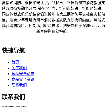
离接触消防、根植平安认识，2月8日，正值忻州市消防救援支
队九原街特勤坐开展消防坐勾当，忻州市妇联、忻府区妇联、
同业体裁旅俱乐部结合倡议忻州市第三期消防平安社会实践勾
当，邀青少年走进忻州市消防救援支队九原街特勤坐，沉浸式
体验消防糊口、控制适用避险技术，把安然种子深埋心底，为
新春假期保驾护航！
快捷导航
首页
关于我们
食品安全动态
食品安全资讯
联系我们
联系我们