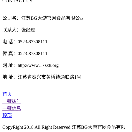
CONTACT US
公司名：江苏BG大游官网食品有限公司
联系人：张经理
电 话：0523-87308111
传 真：0523-87308111
网 址：http://www.17zx8.org
地 址：江苏省泰兴市黄桥镇通联路1号
首页
一键拨号
一键信息
顶部
CopyRight 2018 All Right Reserved 江苏BG大游官网食品有限