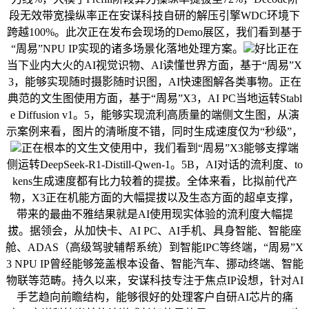
段无效带宽操纵率正在安谋科技自研的解压引擎WDC环境下
跨越100%。此次正在发布会现场的Demo展区，我们看到基于
“周易”NPU IP实现的诸多场景化落地处理方案。
好比正在
当下业内大火的AI视觉识物、AI读懂世界方面，基于“周易”X
3，能够实现随时摄影随时识图，AI快速图解各类事物。正在
典范的文生图使用方面，基于“周易”X3，AI PC当地运转Stabl
e Diffusion v1。5，能够实现流利高质量的端侧文生图，从演
示案例来看，图片的清晰度不错，同时生成速度仅为“秒级”，
正在根本的文生文使用中，我们看到“周易”X3能够支撑端
侧运转DeepSeek-R1-Distill-Qwen-1。5B，AI对话的流利度、to
kens生成速度都有比力较着的提拔。全体来看，比拟前代产
物，X3正在机能方面的大幅提拔以及生态方面的超卓支撑，
带来的最曲不雅结果就是AI使用现实体验的流利度大幅提
拔。据领会，从加快卡、AI PC、AI手机、具身智能、智能座
舱、ADAS（高级驾驶辅帮系统）到智能IPC等终端，“周易”X
3 NPU IP曾经能够笼盖根本设备、智能汽车、挪动终端、智能
物联等范畴。持久以来，安谋科技专注于焦点IP设想，针对AI
手艺趋向前瞻结构，能够很好的处理客户自研AI芯片的痛