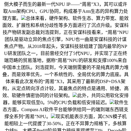
侧大模子而生的最新一代NPU IP——“周易”X3，其可以或许
取Arm架构CPU、GPU协同，构成基于Arm生态的异构算力处
理方案。
总体来看，硬件架构、软件生态、算力带宽、能效
面效、扩展性和系统分歧性等多方面进行了沉点升级。安谋科
技产物研发副总裁刘浩提到，正在安谋科技看来，“周易”NPU
团队是驱动立异的焦点引擎，NPU也一曲是安谋科技的计谋
焦点产物。从2018年起头，安谋科技就组建了国内最早的NP
U研发团队之一，目前曾经交付了5代NPU，并实现了正在终
端范畴的贸易落地，据称“周易”NPU的研发和支撑100%来自
中国本土团队。刘浩提到，今天端侧需要的不是纯真的算力堆
叠，而是效率优先，一个系统性的、全局优化的算力底座。具
体来看此次发布的“周易”X3，其采用了最新的DSP+DSA架
构，从定点转向浮点计较，其最焦点的特点是通用、矫捷、高
效、软硬件慎密协同的计较架构。
此外，共同公用软化安排
器，能够实现低至0。5%的CPU负载和低安排延迟。
软件生
态方面，Compass AI软件平台能够供给同一的端到端东西链支
撑全系列“周易”NPU。
现实机能表示方面，其CNN模子机
能相较上一代提拔了30-50%，正在不异算力规格下，多核算
力线%，大模子Prefill阶段算力操纵率提拔至72%，Decode阶