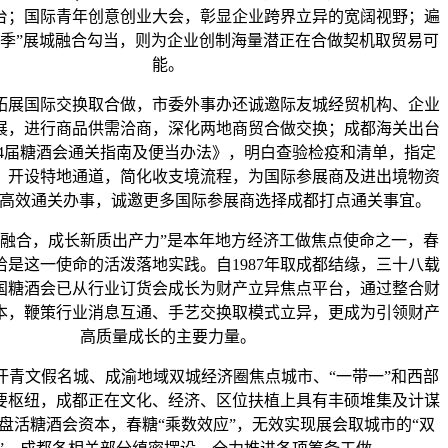
台；国际青年创意创业大会，彰显企业跨界立异的宽阔视野；遍
糖季”展城融合勾当，则为企业创制海量潜正在合做契机取贸易可
能。
国际交换取合做，市委外事办还诚邀际友城经贸机构、企业
展，进行商品供需洽商，深化两地商贸合做交换；成都海关出台
第114届糖酒会通关指南及便当办法》，明白查验检疫和清单，指定
，开设特地通道，简化收支境流程，为国际参展商及进出境物资
”高效通关办事，诚邀更多国际参展商选择成都打点通关事宜。
合，成长新质出产力”是本年地方经济工做焦点使命之一，春
恰是这一使命的活泼落地实践。自1987年取成都结缘，三十八载
国糖酒会已从行业订货会成长为财产立异焦点平台，通过整合财
本，鞭策行业消息互通、手艺交换取模式立异，更成为引领财产
高质量成长的主要力量。
文假名城、成渝地域双城经济圈焦点城市、“一带一”和西部
要枢纽，成都正在文化、经济、区位扶植上具有丰硕堆集及计谋
盘活糖酒会资本，春糖“乘数效应”，无效实现展会取城市的“双