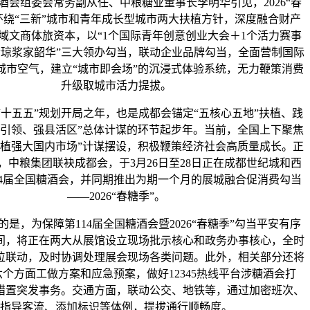
组委会常务副从任、中粮糖业董事长李明华引见，2026“春
环绕“三新”城市和青年成长型城市两大扶植方针，深度融合财产
域文商体旅资本，以“1个国际青年创意创业大会＋1个活力赛事
食琼浆家韶华”三大领办勾当，联动企业品牌勾当，全面营制国际
城市空气，建立“城市即会场”的沉浸式体验系统，无力鞭策消费
升级取城市活力提拔。
“十五五”规划开局之年，也是成都会锚定“五核心五地”扶植、践
、引领、强县活区”总体计谋的环节起步年。当前，全国上下聚焦
扶植强大国内市场”计谋摆设，积极鞭策经济社会高质量成长。正
，中粮集团联袂成都会，于3月26日至28日正在成都世纪城和西
14届全国糖酒会，并同期推出为期一个月的展城融合促消费勾当
——2026“春糖季”。
，为保障第114届全国糖酒会暨2026“春糖季”勾当平安有序
间，将正在两大从展馆设立现场批示核心和政务办事核心，全时
位联动，及时协调处理展会现场各类问题。此外，相关部分还将
个方面工做方案和应急预案，做好12345热线平台涉糖酒会打
措置突发事务。交通方面，联动公交、地铁等，通过加密班次、
指导客流、添加标识等体例，提拔通行顺畅度。