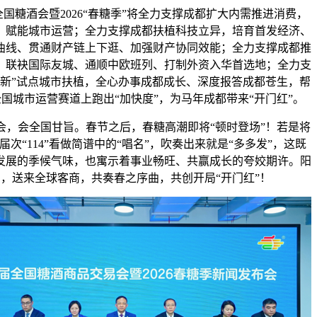
国糖酒会暨2026“春糖季”将全力支撑成都扩大内需推进消费，
、赋能城市运营；全力支撑成都扶植科技立异，培育首发经济、
曲线、贯通财产链上下逛、加强财产协同效能；全力支撑成都推
，联袂国际友城、通顺中欧班列、打制外资入华首选地；全力支
三新”试点城市扶植，全心办事成都成长、深度报答成都苍生，帮
国城市运营赛道上跑出“加快度”，为马年成都带来“开门红”。
会全国甘旨。春节之后，春糖高潮即将“顿时登场”！若是将
届次“114”看做简谱中的“唱名”，吹奏出来就是“多多发”，这既
发展的季候气味，也寓示着事业畅旺、共赢成长的夸姣期许。阳
，送来全球客商，共奏春之序曲，共创开局“开门红”！