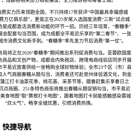
”，成都各相关部分缜密摆设、全力推进各项筹备工做。
实力历来领跑全国，不只持续17年获评“中国最具幸福感城
消费万亿俱乐部”，更是正在2025岁尾入选国度消费“三新”试点城
”恰是成都激活消费新动能的环节一招。历经三年培育，“春糖季”
展会配套勾当范围，成为成都全平易近乐享的“第二春节”、一张
城市消费文化新手刺。“春糖季”率先发力节后消费“第一仗”。
将正在2026“春糖季”期间推出系列促消费勾当。亚蓉欧国度
色商品和文创产物，成都会内免税店、跨境电商线验店同步开展
市平易近旅客供给一坐畅购全球好物体验；全市23个区（市）县
取人气商圈春糖从题勾当，消费者还可赴崇州体验酒文化，到金
蒲江打卡油菜花季、桃花荟、采茶节等，踏春赶集乐享春日之
个沉点商圈、251条特色商街将推出春糖从题促销勾当，市平易近
糖美食地图”取“票根打卡地图”，跟着地图打卡就能感触感染蓉城
“炊火气”，畅享全城优惠，引燃消费热情。
快捷导航