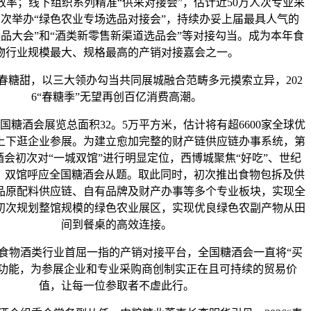
效率；线下组织系列精准“供采对接会”，估计近50万人次专业采
次举办“绿色农业专场选品对接会”，持续办妥上届最具人气的
选品大会”和“酒类新零售新渠道选品会”等对接勾当。成为本年食
物行业规模最大、规格最高的产销对接嘉会之一。
甜，以三大领办勾当共同展城融合范畴多元摸索立异，202
6“春糖季”无望再创百亿消费高潮。
糖酒会展览总面积32。5万平方米，估计将有超6600家全球优
上下逛企业参展。为建立愈加完整的财产链供应链办事系统，第
糖酒会初次对“一城双馆”进行明显定位，西博城聚焦“好吃”、世纪
”，双馆呼应全国糖酒会从题。取此同时，初次推出食物包拆及供
品原配料供应链、自有品牌及财产办事等多个专业板块，实现全
初次规划整馆规模的绿色农业展区，实现优良绿色农副产物从田
间到餐桌的高效连接。
物酒类行业首屈一指的产销对接平台，全国糖酒会一直将“买
点功能，为参展企业和专业采购商创制实正在且可持续的贸易价
值，让每一位参取者不虚此行。