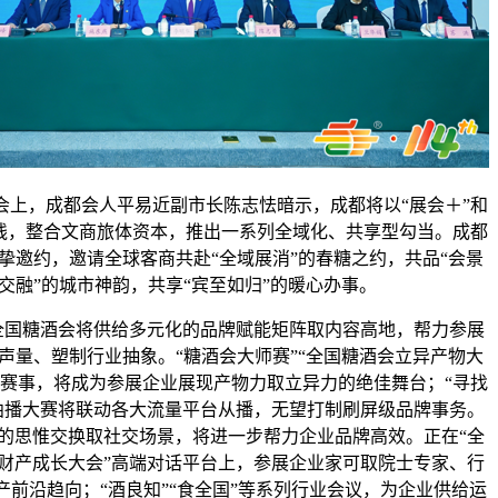
，成都会人平易近副市长陈志怯暗示，成都将以“展会＋”和
从线，整合文商旅体资本，推出一系列全域化、共享型勾当。成都
挚邀约，邀请全球客商共赴“全域展消”的春糖之约，共品“会景
交融”的城市神韵，共享“宾至如归”的暖心办事。
国糖酒会将供给多元化的品牌赋能矩阵取内容高地，帮力参展
声量、塑制行业抽象。“糖酒会大师赛”“全国糖酒会立异产物大
子赛事，将成为参展企业展现产物力取立异力的绝佳舞台；“寻找
曲播大赛将联动各大流量平台从播，无望打制刷屏级品牌事务。
的思惟交换取社交场景，将进一步帮力企业品牌高效。正在“全
财产成长大会”高端对话平台上，参展企业家可取院士专家、行
产前沿趋向；“酒良知”“食全国”等系列行业会议，为企业供给运