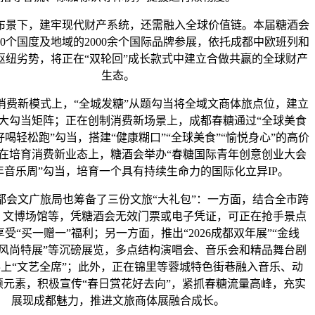
下，建牢现代财产系统，还需融入全球价值链。本届糖酒会
0个国度及地域的2000余个国际品牌参展，依托成都中欧班列和
的枢纽劣势，将正在“双轮回”成长款式中建立合做共赢的全球财产
生态。
新模式上，“全城发糖”从题勾当将全域文商体旅点位，建立
大勾当矩阵；正在创制消费新场景上，成都春糖通过“全球美食
好喝轻松跑”勾当，搭建“健康糊口”“全球美食”“愉悦身心”的高价
在培育消费新业态上，糖酒会举办“春糖国际青年创意创业大会
年音乐周”勾当，培育一个具有持续生命力的国际化立异IP。
文广旅局也筹备了三份文旅“大礼包”：一方面，结合全市跨
区、文博场馆等，凭糖酒会无效门票或电子凭证，可正在抢手景点
受“买一赠一”福利；另一方面，推出“2026成都双年展”“金线
风尚特展”等沉磅展览，多点结构演唱会、音乐会和精品舞台剧
上“文艺全席”；此外，正在锦里等蓉城特色街巷融入音乐、动
颖元素，积极宣传“春日赏花好去向”，紧抓春糖流量高峰，充实
展现成都魅力，推进文旅商体展融合成长。