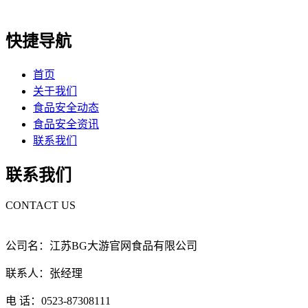
快捷导航
首页
关于我们
食品安全动态
食品安全资讯
联系我们
联系我们
CONTACT US
公司名：江苏BG大游官网食品有限公司
联系人：张经理
电 话：0523-87308111