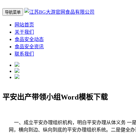
导航菜单
网站首页
关于我们
食品安全动态
食品安全资讯
联系我们
平安出产带领小组Word模板下载
一、成立平安办理组织机构，明白平安办理从体义务 一是
网，横向到边、纵向到底的平安办理组织系统。二是健全办