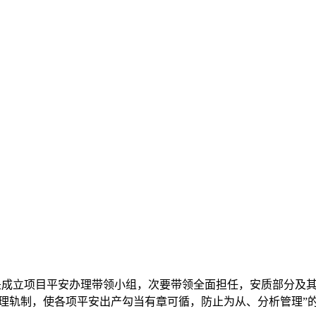
成立项目平安办理带领小组，次要带领全面担任，安质部分及其
理轨制，使各项平安出产勾当有章可循，防止为从、分析管理”