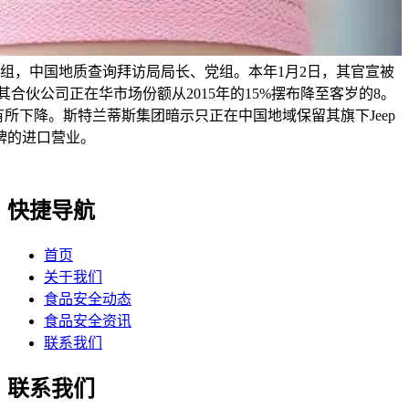
党组，中国地质查询拜访局局长、党组。本年1月2日，其官宣被
合伙公司正在华市场份额从2015年的15%摆布降至客岁的8。
所下降。斯特兰蒂斯集团暗示只正在中国地域保留其旗下Jeep
牌的进口营业。
快捷导航
首页
关于我们
食品安全动态
食品安全资讯
联系我们
联系我们