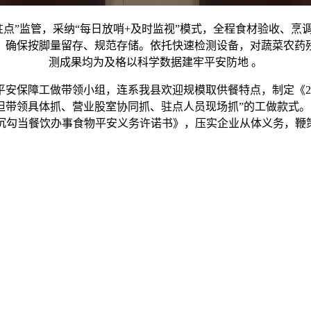
”监管，采纳“每日放哨+及时监视”模式，全程食材验收、烹
，确保按脚量留存、规范存储。依托快速检测设备，对蔬菜农药残
测成果均为及格以科学数据建牢平安防地 。
保障工做带领小组，连系我县欢迎规模取供餐特点，制定《20
担带领具体抓、营业股室协同抓、驻点人员现场抓”的工做款式
沉勾当餐饮办事食物平安义务许诺书》，压实企业从体义务，鞭策