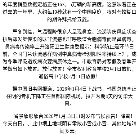
的年度销量数据定格正在163。5万辆的新高度。这意味着正在
过去的一年里，大约每19秒就有一个中国度庭，将对夸姣糊口
的期许拜托给五菱。
严冬到临，气温骤降很多人呈现鼻塞、流涕等伤风症状查
抄后却发觉传染的既非流感也非呼吸道合胞病毒而是鼻病毒。
鼻病毒传染率上升洛阳卫生健康委提示：科学防止是环节日
前，全国门急诊流感样病例中鼻病毒检测阳性率持续上升，成
为冬季呼吸道疾病次要病原体之一。市教育局对寒假及春季开
学做出如下放置。放假放置！全市权利教育学校2月1日放假，
通俗高中学校2月11日放假！
据中国旧事网报道，2026年1月4日下战书，韩国总统李正
在明的专机下降正在首都国际机场，拉开为期4天的访华大
幕。
省景象形象台2026年1月13日11时发布气候预告！降雪！
今天白日，、此中坝上地域阴有零散小雪或小雪，其他地域晴
间多云。